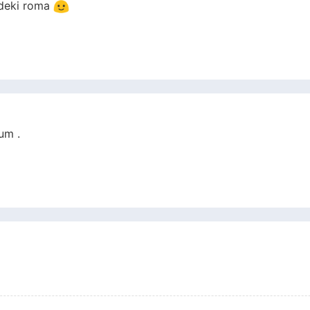
mdeki roma
um .