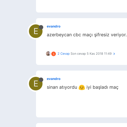
evandro
E
azerbeycan cbc maçı şifresiz veriyor
2 Cevap
Son cevap
5 Kas 2018 11:49
S
evandro
E
sinan atıyordu
iyi başladı maç