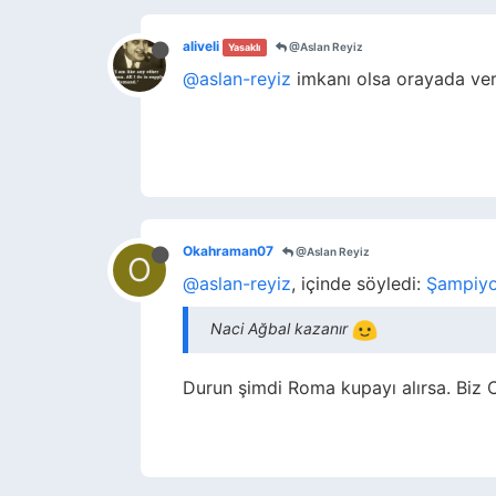
aliveli
@Aslan Reyiz
Yasaklı
@aslan-reyiz
imkanı olsa orayada ve
Okahraman07
@Aslan Reyiz
O
@aslan-reyiz
, içinde söyledi:
Şampiyon
Naci Ağbal kazanır
Durun şimdi Roma kupayı alırsa. Biz 