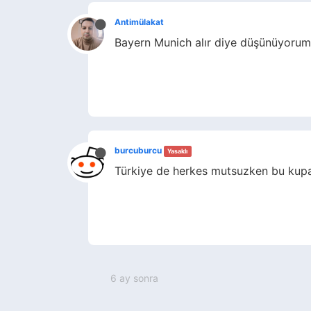
Antimülakat
Bayern Munich alır diye düşünüyorum
burcuburcu
Yasaklı
Türkiye de herkes mutsuzken bu kupayı
6 ay sonra