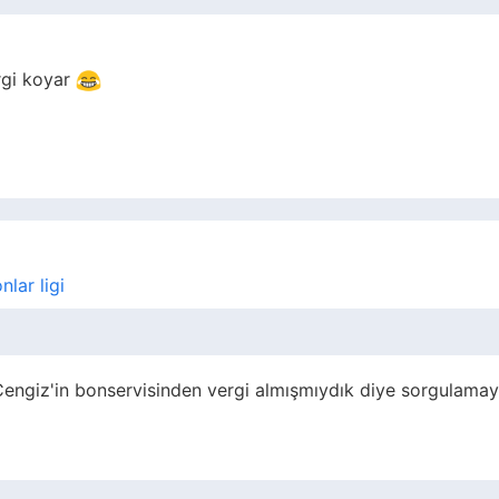
rgi koyar
lar ligi
Cengiz'in bonservisinden vergi almışmıydık diye sorgulama