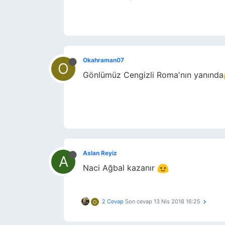
Okahraman07
O
Gönlümüz Cengizli Roma'nın yanında
Aslan Reyiz
A
Naci Ağbal kazanır
2 Cevap
Son cevap
13 Nis 2018 16:25
O