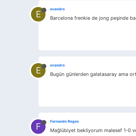
evandro
E
Barcelona frenkie de jong peşinde ba
evandro
E
Bugün günlerden galatasaray ama orta
Fernando Reges
F
Mağlübiyet bekliyorum malesef 1-0 vey