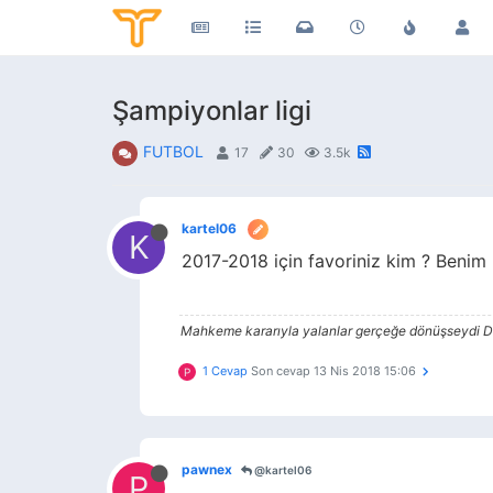
Şampiyonlar ligi
FUTBOL
17
30
3.5k
kartel06
K
2017-2018 için favoriniz kim ? Benim 
Mahkeme kararıyla yalanlar gerçeğe dönüşseydi 
1 Cevap
Son cevap
13 Nis 2018 15:06
P
pawnex
@kartel06
P