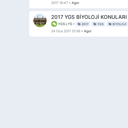
2017 16:47
•
Agor
2017 YGS BİYOLOJİ KONULARI
YGS LYS
•
2017
YGS
BIYOLOJI
24 Oca 2017 01:56
•
Agor