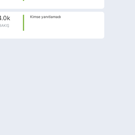
4.0k
Kimse yanıtlamadı
BAKIŞ