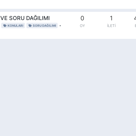
0
1
 VE SORU DAĞILIMI
•
OY
İLETI
KONULARI
SORU DAĞILIMI