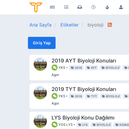
Ana Sayfa
Etiketler
biyoloji
Giriş Yap
2019 AYT Biyoloji Konuları
YKS
•
2019
AYT
BIYOLOJI
Agor
2019 TYT Biyoloji Konuları
YKS
•
2019
TYT
BIYOLOJI
Agor
LYS Biyoloji Konu Dağılımı
YGS LYS
•
LYS
BIYOLOJI
KONUL