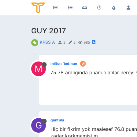
GUY 2017
KPSS A
2
2
985
milton fiedman
M
75 78 araliginda puani olanlar nereyi
güntülü
G
Hiç bir fikrim yok maalesef 76.8 puan
kadar korkmamistim