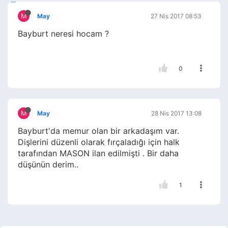
M
May
27 Nis 2017 08:53
Bayburt neresi hocam ?
0
M
May
28 Nis 2017 13:08
Bayburt'da memur olan bir arkadaşım var.
Dişlerini düzenli olarak fırçaladığı için halk
tarafından MASON ilan edilmişti . Bir daha
düşünün derim..
1