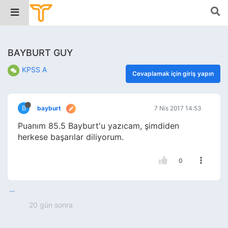
BAYBURT GUY
KPSS A
Cevaplamak için giriş yapın
B
bayburt
7 Nis 2017 14:53
Puanım 85.5 Bayburt'u yazıcam, şimdiden
herkese başarılar diliyorum.
0
20 gün sonra