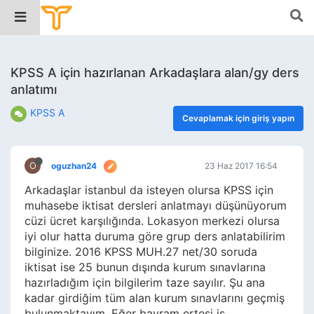
KPSS A için hazırlanan Arkadaşlara alan/gy ders
anlatımı
KPSS A
Cevaplamak için giriş yapın
O
oguzhan24
23 Haz 2017 16:54
Arkadaşlar istanbul da isteyen olursa KPSS için
muhasebe iktisat dersleri anlatmayı düşünüyorum
cüzi ücret karşılığında. Lokasyon merkezi olursa
iyi olur hatta duruma göre grup ders anlatabilirim
bilginize. 2016 KPSS MUH.27 net/30 soruda
iktisat ise 25 bunun dışında kurum sınavlarına
hazırladığım için bilgilerim taze sayılır. Şu ana
kadar girdiğim tüm alan kurum sınavlarını geçmiş
bulunmaktayım. Eğer bayram ertesi iş