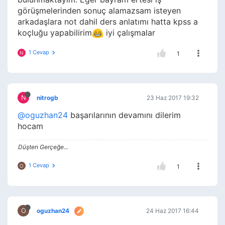
görüşmelerinden sonuç alamazsam isteyen
arkadaşlara not dahil ders anlatımı hatta kpss a
koçluğu yapabilirim
iyi çalışmalar
1 Cevap
N
1
N
nitrogb
23 Haz 2017 19:32
@oguzhan24
başarılarının devamını dilerim
hocam
Düşten Gerçeğe...
1 Cevap
O
1
O
oguzhan24
24 Haz 2017 16:44