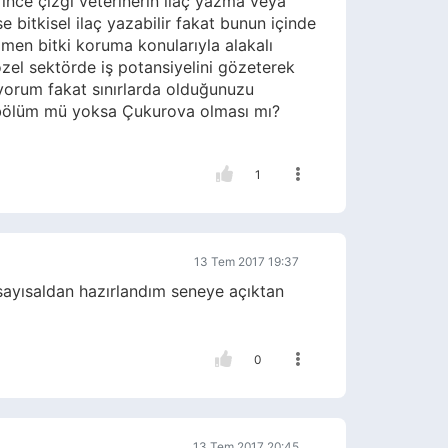
i ince çizgi veterinerin ilaç yazma veya
e bitkisel ilaç yazabilir fakat bunun içinde
men bitki koruma konularıyla alakalı
zel sektörde iş potansiyelini gözeterek
iyorum fakat sınırlarda olduğunuzu
, bölüm mü yoksa Çukurova olması mı?
1
13 Tem 2017 19:37
 sayısaldan hazırlandım seneye açıktan
0
13 Tem 2017 20:45