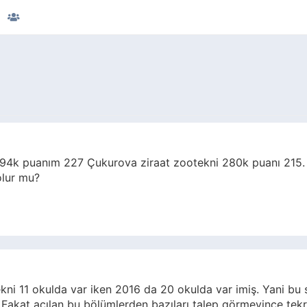
94k puanım 227 Çukurova ziraat zootekni 280k puanı 215.
olur mu?
i 11 okulda var iken 2016 da 20 okulda var imiş. Yani bu 
akat açılan bu bölümlerden bazıları talep görmeyince tekra