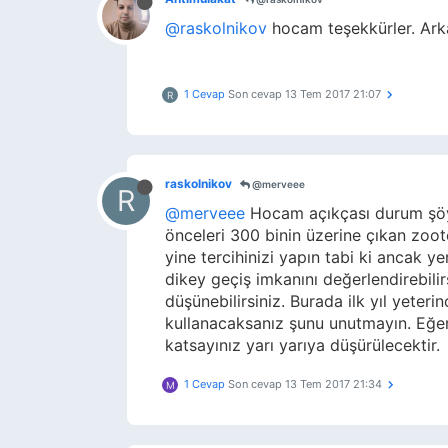
@raskolnikov
hocam teşekkürler. Arka
1 Cevap
Son cevap
13 Tem 2017 21:07
R
raskolnikov
@merveee
R
@merveee
Hocam açıkçası durum şöyle
önceleri 300 binin üzerine çıkan zoote
yine tercihinizi yapın tabi ki ancak y
dikey geçiş imkanını değerlendirebi
düşünebilirsiniz. Burada ilk yıl yeter
kullanacaksanız şunu unutmayın. Eğer
katsayınız yarı yarıya düşürülecektir.
1 Cevap
Son cevap
13 Tem 2017 21:34
M