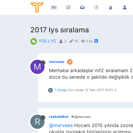
2017 lys sıralama
YGS LYS
3
10
2.1k
merveee
M
Merhaba arkadaşlar mf2 sıralamam 2
sizce bu senede o şekilde değişiklik 
1 Cevap
Son cevap
13 Tem 2017 16:01
R
raskolnikov
@merveee
R
@merveee
Hocam 2015 yılında zootekn
okulda zootekni bölümünün açılması. F