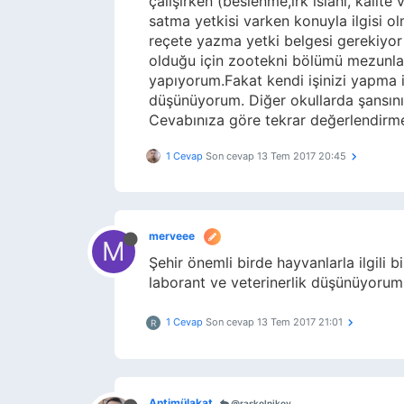
çalışırken (beslenme,ırk ıslahı, kalite
satma yetkisi varken konuyla ilgisi olm
reçete yazma yetki belgesi gerekiyor 
olduğu için zootekni bölümü mezunlar
yapıyorum.Fakat kendi işinizi yapma i
düşünüyorum. Diğer okullarda şansın
Cevabınıza göre tekrar değerlendirm
1 Cevap
Son cevap
13 Tem 2017 20:45
merveee
M
Şehir önemli birde hayvanlarla ilgili
laborant ve veterinerlik düşünüyorum 
1 Cevap
Son cevap
13 Tem 2017 21:01
R
Antimülakat
@raskolnikov