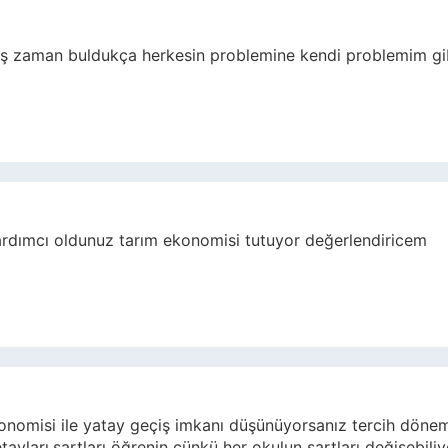
ş zaman buldukça herkesin problemine kendi problemim gi
rdımcı oldunuz tarım ekonomisi tutuyor değerlendiricem
onomisi ile yatay geçiş imkanı düşünüyorsanız tercih döne
yları,şartları öğrenin çünkü her okulun şartları değişebiliy