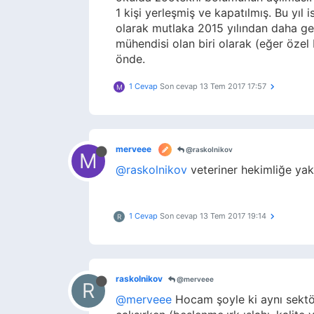
1 kişi yerleşmiş ve kapatılmış. Bu yıl
olarak mutlaka 2015 yılından daha ger
mühendisi olan biri olarak (eğer öze
önde.
1 Cevap
Son cevap
13 Tem 2017 17:57
M
merveee
@raskolnikov
M
@raskolnikov
veteriner hekimliğe yak
1 Cevap
Son cevap
13 Tem 2017 19:14
R
raskolnikov
@merveee
R
@merveee
Hocam şoyle ki aynı sektör