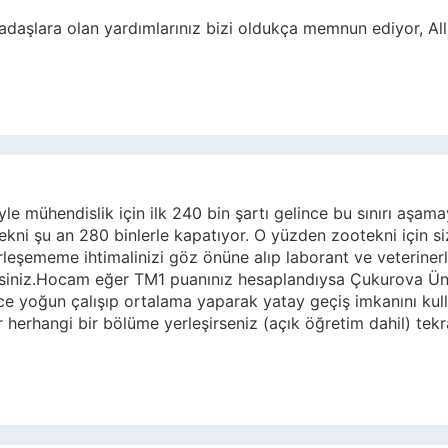
daşlara olan yardımlarınız bizi oldukça memnun ediyor, Alla
 mühendislik için ilk 240 bin şartı gelince bu sınırı aşamay
kni şu an 280 binlerle kapatıyor. O yüzden zootekni için sizi
erleşememe ihtimalinizi göz önüne alıp laborant ve veteriner
lirsiniz.Hocam eğer TM1 puanınız hesaplandıysa Çukurova Ü
ince yoğun çalışıp ortalama yaparak yatay geçiş imkanını kull
 herhangi bir bölüme yerleşirseniz (açık öğretim dahil) tek