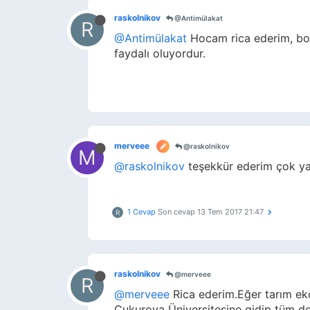
raskolnikov
@Antimülakat
R
@Antimülakat
Hocam rica ederim, bo
faydalı oluyordur.
merveee
@raskolnikov
M
@raskolnikov
teşekkür ederim çok ya
1 Cevap
Son cevap
13 Tem 2017 21:47
R
raskolnikov
@merveee
R
@merveee
Rica ederim.Eğer tarım ek
Çukurova Üniversitesine gidip tüm deta