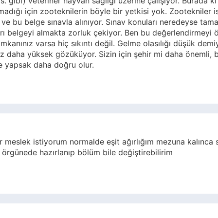
 vs. gibi) veteriner hayvan sağlığı üzerine çalışıyor. Burada k
adığı için zooteknilerin böyle bir yetkisi yok. Zootekniler is
ve bu belge sınavla alınıyor. Sınav konuları neredeyse tama
ı belgeyi almakta zorluk çekiyor. Ben bu değerlendirmeyi ö
mkanınız varsa hiç sıkıntı değil. Gelme olasılığı düşük dem
ız daha yüksek gözüküyor. Sizin için şehir mi daha önemli
e yapsak daha doğru olur.
 bir meslek istiyorum normalde eşit ağırlığım mezuna kalınca
örgünede hazırlanıp bölüm bile değiştirebilirim