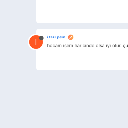
i.fazıl pelin
I
hocam isem haricinde olsa iyi olur. ç