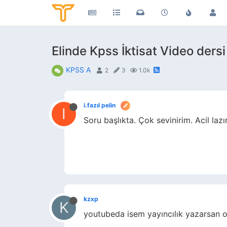
Elinde Kpss İktisat Video dersi 
KPSS A
2
3
1.0k
i.fazıl pelin
I
Soru başlıkta. Çok sevinirim. Acil lazı
kzxp
K
youtubeda isem yayıncılık yazarsan o