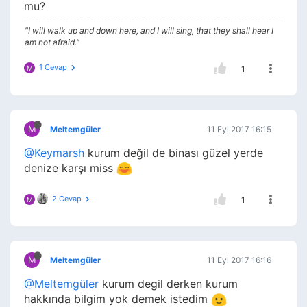
mu?
"I will walk up and down here, and I will sing, that they shall hear I
am not afraid."
1 Cevap
M
1
M
Meltemgüler
11 Eyl 2017 16:15
@Keymarsh
kurum değil de binası güzel yerde
denize karşı miss
2 Cevap
1
M
M
Meltemgüler
11 Eyl 2017 16:16
@Meltemgüler
kurum degil derken kurum
hakkında bilgim yok demek istedim