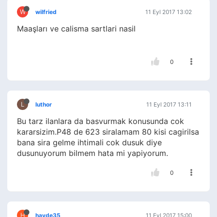
W
wilfried
11 Eyl 2017 13:02
Maaşları ve calisma sartlari nasil
0
L
luthor
11 Eyl 2017 13:11
Bu tarz ilanlara da basvurmak konusunda cok
kararsizim.P48 de 623 siralamam 80 kisi cagirilsa
bana sira gelme ihtimali cok dusuk diye
dusunuyorum bilmem hata mi yapiyorum.
0
H
hayde35
11 Eyl 2017 15:00