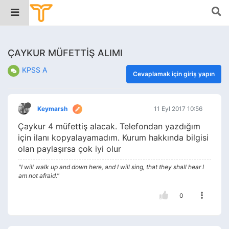
ÇAYKUR MÜFETTİŞ ALIMI
KPSS A
Cevaplamak için giriş yapın
Keymarsh
11 Eyl 2017 10:56
Çaykur 4 müfettiş alacak. Telefondan yazdığım
için ilanı kopyalayamadım. Kurum hakkında bilgisi
olan paylaşırsa çok iyi olur
"I will walk up and down here, and I will sing, that they shall hear I
am not afraid."
0