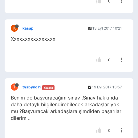
0
K
kasap
13 Eyl 2017 10:21
Xxxxxxxxxxxxxxxx
0
T
tysbyno hi
19 Eyl 2017 13:57
Yasaklı
Benim de başvuracağım sınav .Sınav hakkında
daha detaylı bilgilendirebilecek arkadaşlar yok
mu ?Başvuracak arkadaşlara şimdiden başarılar
dilerim ..
0