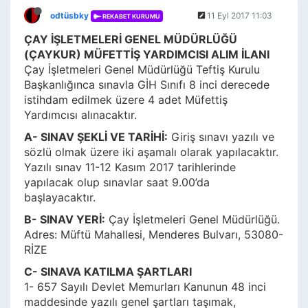
odtüsbky
11 Eyl 2017 11:03
REKABET KURUMU
ÇAY İŞLETMELERİ GENEL MÜDÜRLÜĞÜ
(ÇAYKUR) MÜFETTİŞ YARDIMCISI ALIM İLANI
Çay İşletmeleri Genel Müdürlüğü Teftiş Kurulu
Başkanlığınca sınavla GİH Sınıfı 8 inci derecede
istihdam edilmek üzere 4 adet Müfettiş
Yardımcısı alınacaktır.
A- SINAV ŞEKLİ VE TARİHİ:
Giriş sınavı yazılı ve
sözlü olmak üzere iki aşamalı olarak yapılacaktır.
Yazılı sınav 11-12 Kasım 2017 tarihlerinde
yapılacak olup sınavlar saat 9.00’da
başlayacaktır.
B- SINAV YERİ:
Çay İşletmeleri Genel Müdürlüğü.
Adres: Müftü Mahallesi, Menderes Bulvarı, 53080-
RİZE
C- SINAVA KATILMA ŞARTLARI
1- 657 Sayılı Devlet Memurları Kanunun 48 inci
maddesinde yazılı genel şartları taşımak,