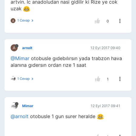
artvin. Ic anadoludan nasi gidilir ki Rize ye cok
uzak
1 Cevap
A
0
A
arnolt
12 Eyl 2017 09:40
@Mimar
otobusle gıdebılırsın yada trabzon hava
alanına gıdersın ordan rıze 1 saat
1 Cevap
1
Mimar
12 Eyl 2017 09:41
@arnolt
otobusle 1 gun surer heralde