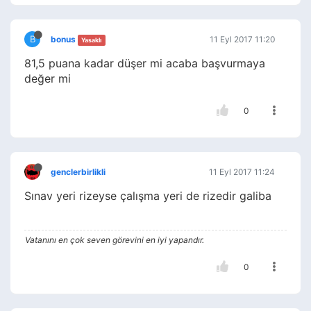
B
bonus
11 Eyl 2017 11:20
Yasaklı
81,5 puana kadar düşer mi acaba başvurmaya
değer mi
0
genclerbirlikli
11 Eyl 2017 11:24
Sınav yeri rizeyse çalışma yeri de rizedir galiba
Vatanını en çok seven görevini en iyi yapandır.
0