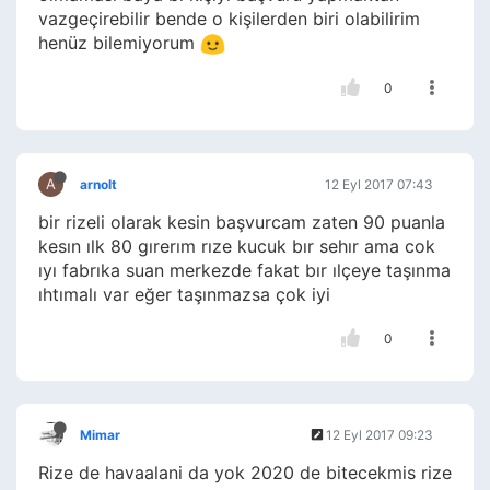
vazgeçirebilir bende o kişilerden biri olabilirim
henüz bilemiyorum
0
A
arnolt
12 Eyl 2017 07:43
bir rizeli olarak kesin başvurcam zaten 90 puanla
kesın ılk 80 gırerım rıze kucuk bır sehır ama cok
ıyı fabrıka suan merkezde fakat bır ılçeye taşınma
ıhtımalı var eğer taşınmazsa çok iyi
0
Mimar
12 Eyl 2017 09:23
Rize de havaalani da yok 2020 de bitecekmis rize