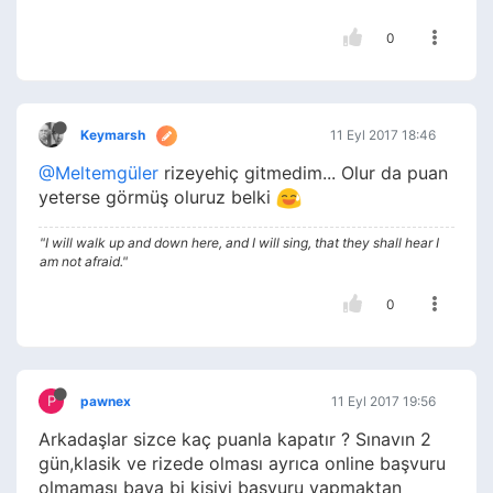
0
Keymarsh
11 Eyl 2017 18:46
@Meltemgüler
rizeyehiç gitmedim... Olur da puan
yeterse görmüş oluruz belki
"I will walk up and down here, and I will sing, that they shall hear I
am not afraid."
0
P
pawnex
11 Eyl 2017 19:56
Arkadaşlar sizce kaç puanla kapatır ? Sınavın 2
gün,klasik ve rizede olması ayrıca online başvuru
olmaması baya bi kişiyi başvuru yapmaktan