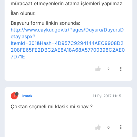
müracaat etmeyenlerin atama işlemleri yapılmaz.
İlan olunur.
Başvuru formu linkin sonunda:
http://www.caykur.gov.tr/Pages/Duyuru/DuyuruD
etay.aspx?
ItemId=301&Hash=4D957C9294144AEC9908D2
208FE65FE2DBC2AE8A18A68A57700398C2AE0
7D71E
2
I
irmak
11 Eyl 2017 11:15
Çoktan seçmeli mi klasik mi sınav ?
0