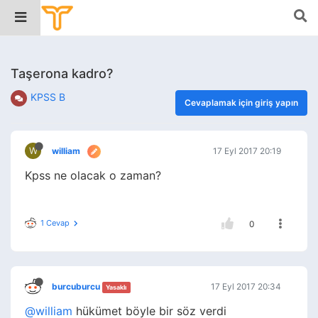
Taşerona kadro?
KPSS B
Cevaplamak için giriş yapın
W
william
17 Eyl 2017 20:19
Kpss ne olacak o zaman?
1 Cevap
0
burcuburcu
17 Eyl 2017 20:34
Yasaklı
@william
hükümet böyle bir söz verdi