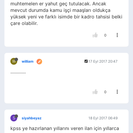
muhtemelen er yahut geç tutulacak. Ancak
mevcut durumda kamu işçi maaşları oldukça
yüksek yeni ve farklı isimde bir kadro tahsisi belki
çare olabilir.
0
W
william
17 Eyl 2017 20:47
.............
0
S
siyahbeyaz
18 Eyl 2017 06:49
kpss ye hazırlanan yıllarını veren ilan için yıllarca