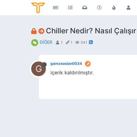
Chiller Nedir? Nasıl Çalışır
DİĞER
1
1
341
gamzeaslan0034
G
içerik kaldırılmıştır.