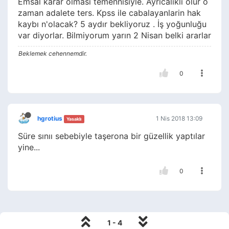
Emsal karar olması temennisiyle. Ayrıcalıklı olur o
zaman adalete ters. Kpss ile cabalayanlarin hak
kaybı n'olacak? 5 aydır bekliyoruz . İş yoğunluğu
var diyorlar. Bilmiyorum yarın 2 Nisan belki ararlar
Beklemek cehennemdir.
0
hgrotius
1 Nis 2018 13:09
Yasaklı
Süre sınıı sebebiyle taşerona bir güzellik yaptılar
yine...
0
1 - 4