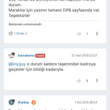
durum.
Meraklısı için yazının tamamı DPB sayfasında var.
Teşekkürler
Beklemek cehennemdir.
1 Cevap
1
burcuburcu
31 Mar 2018 22:37
Yasaklı
@knyguy
o durum sadece taşerondan kadroya
geçenler için bildiği kadarıyla.
0
K
KnyGuy
1 Nis 2018 08:54