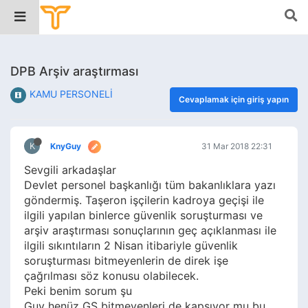
DPB Arşiv araştırması
KAMU PERSONELİ
Cevaplamak için giriş yapın
K
KnyGuy
31 Mar 2018 22:31
Sevgili arkadaşlar
Devlet personel başkanlığı tüm bakanlıklara yazı
göndermiş. Taşeron işçilerin kadroya geçişi ile
ilgili yapılan binlerce güvenlik soruşturması ve
arşiv araştırması sonuçlarının geç açıklanması ile
ilgili sıkıntıların 2 Nisan itibariyle güvenlik
soruşturması bitmeyenlerin de direk işe
çağrılması söz konusu olabilecek.
Peki benim sorum şu
Guy henüz GS bitmeyenleri de kapsıyor mu bu