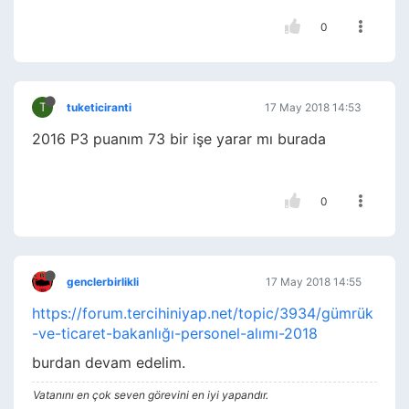
0
T
tuketiciranti
17 May 2018 14:53
2016 P3 puanım 73 bir işe yarar mı burada
0
genclerbirlikli
17 May 2018 14:55
https://forum.tercihiniyap.net/topic/3934/gümrük
-ve-ticaret-bakanlığı-personel-alımı-2018
burdan devam edelim.
Vatanını en çok seven görevini en iyi yapandır.