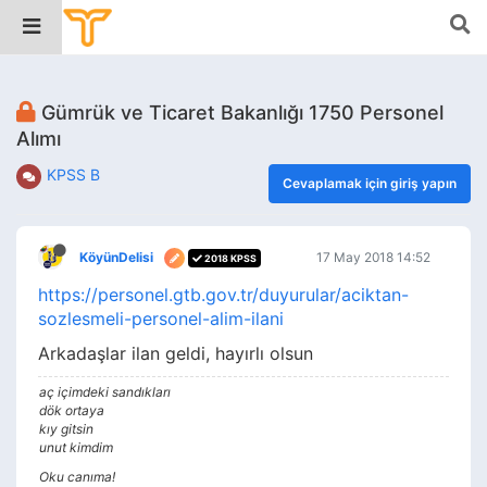
Gümrük ve Ticaret Bakanlığı 1750 Personel
Alımı
KPSS B
Cevaplamak için giriş yapın
KöyünDelisi
17 May 2018 14:52
2018 KPSS
https://personel.gtb.gov.tr/duyurular/aciktan-
sozlesmeli-personel-alim-ilani
Arkadaşlar ilan geldi, hayırlı olsun
aç içimdeki sandıkları
dök ortaya
kıy gitsin
unut kimdim
Oku canıma!