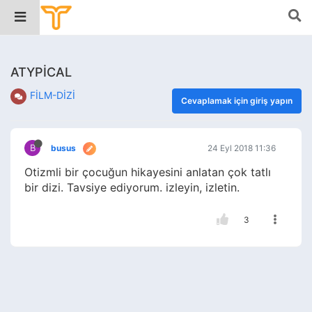
ATYPİCAL
FİLM-DİZİ
Cevaplamak için giriş yapın
B
busus
24 Eyl 2018 11:36
Otizmli bir çocuğun hikayesini anlatan çok tatlı
bir dizi. Tavsiye ediyorum. izleyin, izletin.
3