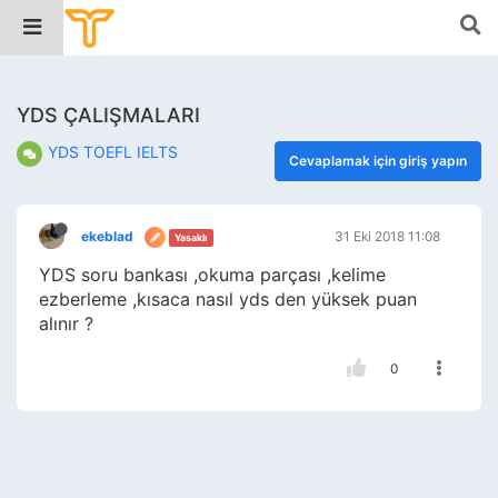
YDS ÇALIŞMALARI
YDS TOEFL IELTS
Cevaplamak için giriş yapın
ekeblad
31 Eki 2018 11:08
Yasaklı
YDS soru bankası ,okuma parçası ,kelime
ezberleme ,kısaca nasıl yds den yüksek puan
alınır ?
0