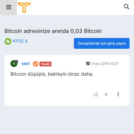
Bitcoin adresinize anında 0,03 Bitcoin
KPSS A
Cevaplamak için giriş yapın
K
kild1
5 Kas 2018 10:27
Yasaklı
Bitcoin düşüşte, bekleyin biraz daha.
0