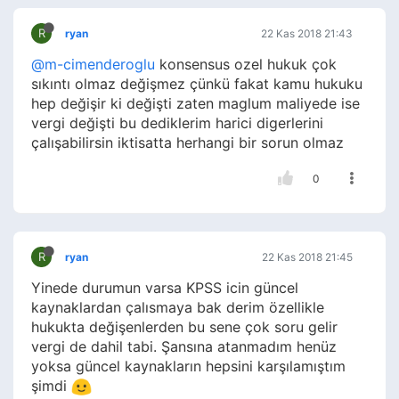
R
ryan
22 Kas 2018 21:43
@m-cimenderoglu
konsensus ozel hukuk çok
sıkıntı olmaz değişmez çünkü fakat kamu hukuku
hep değişir ki değişti zaten maglum maliyede ise
vergi değişti bu dediklerim harici digerlerini
çalışabilirsin iktisatta herhangi bir sorun olmaz
0
R
ryan
22 Kas 2018 21:45
Yinede durumun varsa KPSS icin güncel
kaynaklardan çalısmaya bak derim özellikle
hukukta değişenlerden bu sene çok soru gelir
vergi de dahil tabi. Şansına atanmadım henüz
yoksa güncel kaynakların hepsini karşılamıştım
şimdi