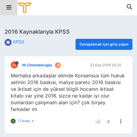
2016 Kaynaklarıyla KPSS
KPSS
Cevaplamak için giriş yapın
M
M.Cimenderoglu
22 Kas 2018 20:20
Merhaba arkadaşlar elimde Konsensus tüm hukuk
setinin 2016 baskısı, maliye pareto 2016 baskısı
ve iktisat için de yüksel bilgili hocanın iktisat
kitabı var yine 2016. sizce ne kadar iyi olur
bunlardan çalışmam alan için? çok birşey
farkeder mi
1 Cevap
R
0