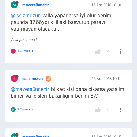
M
maveraünnehir
15 Ara 2018 10:10
@issizmezun
valla yaparlarsa iyi olur benim
paunda 87,66ydı ki illaki basvurup parayı
yatırmayan olacaktır.
Asla pes etme !
1 Cevap
I
0
I
issizmezun
15 Ara 2018 10:11
@maveraünnehir
bi kac kisi daha cikarsa yazalim
bimer ya icisleri bakanligini benim 87.1
1 Cevap
M
0
M
maveraünnehir
15 Ara 2018 10:15