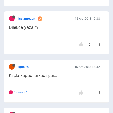
I
issizmezun
15 Ara 2018 12:38
Dilekce yazalm
0
I
ignoRe
15 Ara 2018 13:42
Kaçla kapadı arkadaşlar...
1 Cevap
I
0