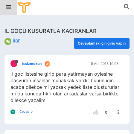
IL GÖÇÜ KUSURATLA KACIRANLAR
İİBF
Cevaplamak için giriş yapın
I
issizmezun
15 Ara 2018 10:08
Il goc listesine girip para yatirmayan oylesine
basvuran insanlar muhakkak vardır bunun icin
acaba dilekce mi yazsak yedek liste olustururlar
mi bu konuda fikri olan arkadaslar varsa birlikte
dilekce yazalim
1 Cevap
M
0