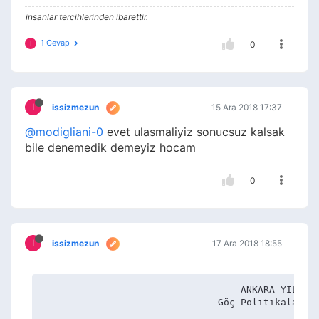
insanlar tercihlerinden ibarettir.
1 Cevap
I
0
I
issizmezun
15 Ara 2018 17:37
@modigliani-0
evet ulasmaliyiz sonucsuz kalsak
bile denemedik demeyiz hocam
0
I
issizmezun
17 Ara 2018 18:55
                                   ANKARA YILDIRI
                               Göç Politikaları U