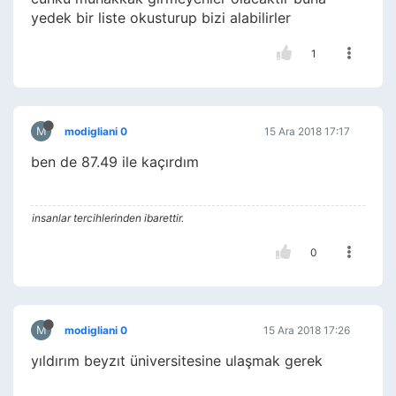
yedek bir liste okusturup bizi alabilirler
1
M
modigliani 0
15 Ara 2018 17:17
ben de 87.49 ile kaçırdım
insanlar tercihlerinden ibarettir.
0
M
modigliani 0
15 Ara 2018 17:26
yıldırım beyzıt üniversitesine ulaşmak gerek