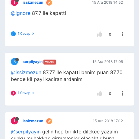
I
issizmezun
15 Ara 2018 14:52
@ignore
87.7 ile kapatti
1 Cevap
S
0
S
serpilyayin
15 Ara 2018 17:06
Yasaklı
@issizmezun
87.77 ile kapatti benim puan 87.70
bende kil payi kaciranlardanim
1 Cevap
I
0
I
issizmezun
15 Ara 2018 17:12
@serpilyayin
gelin hep birlikte dilekce yazalm
cunku muhakkak girmeyenler olacaktir buna