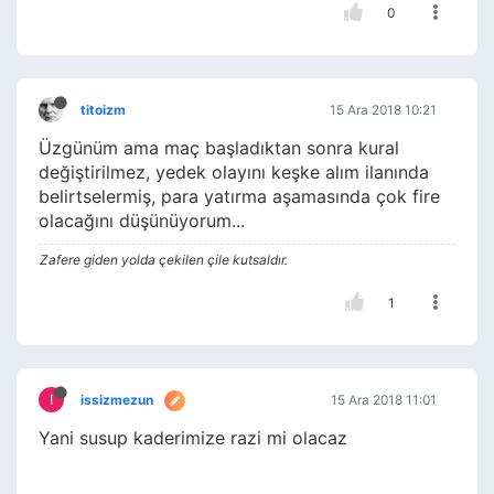
0
titoizm
15 Ara 2018 10:21
Üzgünüm ama maç başladıktan sonra kural
değiştirilmez, yedek olayını keşke alım ilanında
belirtselermiş, para yatırma aşamasında çok fire
olacağını düşünüyorum...
Zafere giden yolda çekilen çile kutsaldır.
1
I
issizmezun
15 Ara 2018 11:01
Yani susup kaderimize razi mi olacaz