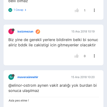
belli olmaz
1 Cevap
M
1
I
issizmezun
15 Ara 2018 10:19
Biz yine de gerekli yerlere bildirelm belki bi sonuc
aliriz bddk ile cakistigi icin gitmeyenler olacaktir
0
M
maveraünnehir
15 Ara 2018 10:20
@elinor-ostrom aynen vakit aralığı yok burdan bi
sonuca ulaşılmaz
Asla pes etme !