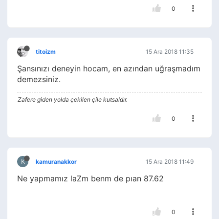
0
titoizm
15 Ara 2018 11:35
Şansınızı deneyin hocam, en azından uğraşmadım
demezsiniz.
Zafere giden yolda çekilen çile kutsaldır.
0
K
kamuranakkor
15 Ara 2018 11:49
Ne yapmamız laZm benm de pıan 87.62
0