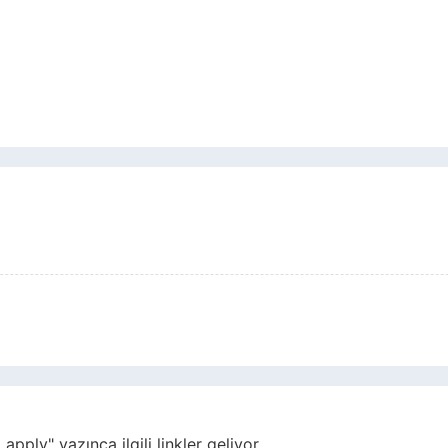
ply" yazınca ilgili linkler geliyor.