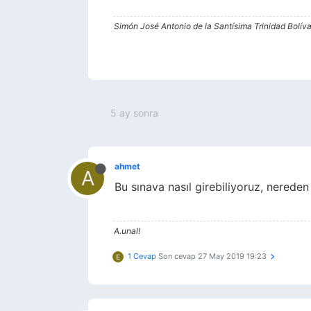
Simón José Antonio de la Santísima Trinidad Bolív
5 ay sonra
ahmet
A
Bu sınava nasıl girebiliyoruz, nere
A.unal!
1 Cevap
Son cevap
27 May 2019 19:23
E