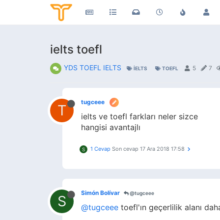
ielts toefl
YDS TOEFL IELTS
5
7
IELTS
TOEFL
tugceee
T
ielts ve toefl farkları neler sizce
hangisi avantajlı
1 Cevap
Son cevap
17 Ara 2018 17:58
S
Simón Bolívar
@tugceee
S
@tugceee
toefl'ın geçerlilik alanı dah