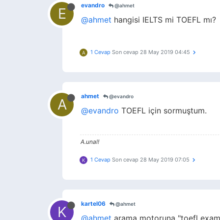
evandro
@ahmet
E
@ahmet
hangisi IELTS mi TOEFL mı?
1 Cevap
Son cevap
28 May 2019 04:45
A
ahmet
@evandro
A
@evandro
TOEFL için sormuştum.
A.unal!
1 Cevap
Son cevap
28 May 2019 07:05
K
kartel06
@ahmet
K
@ahmet
arama motoruna "toefl exam ap