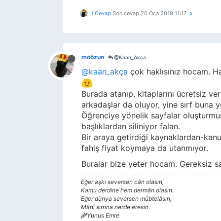
1 Cevap
Son cevap
20 Oca 2019 11:17
möözun
@Kaan_Akça
@kaan_akça
çok haklısınız hocam. Ha
Burada atanıp, kitaplarını ücretsiz ve
arkadaşlar da oluyor, yine sırf buna y
Öğrenciye yönelik sayfalar oluşturmuş
başlıklardan siliniyor falan.
Bir araya getirdiği kaynaklardan-kanu
fahiş fiyat koymaya da utanmıyor.
Buralar bize yeter hocam. Gereksiz s
Eğer aşkı seversen cân olasın,
Kamu derdine hem dermân olasın.
Eğer dünya seversen mübtelâsın,
Mânî sırrına nerde eresin.
🌾Yunus Emre