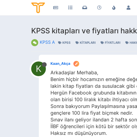
KPSS kitapları ve fiyatları hak
KPSS A
KPSS
KITAPLARI
FIYATLARI
HAK
Kaan_Akça
K
Arkadaşlar Merhaba,
Benim hiçbir hocamızın emeğine değ
lakin kitap fiyatları da susulacak gibi 
Hergün Facebook grubunda kitabının d
olan birisi 100 liralık kitabı ihtiyacı
Sonra bakıyorum Paylaşılmasına yasa
gençlere 100 lira fiyat biçmek nedir.
Sınav ilanı geliyor ilandan 2 hafta sonr
İİBF öğrencileri için kötü bir sektör o
Haksız mı düşünüyorum.