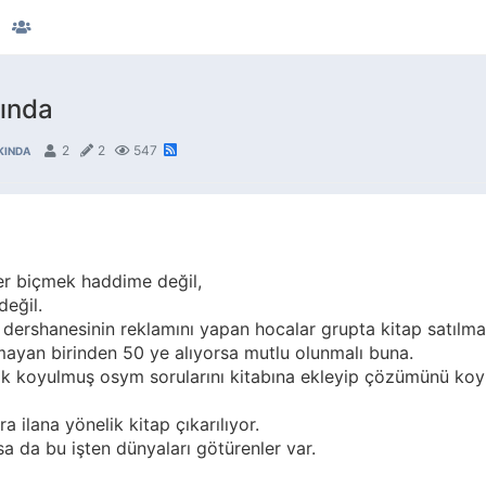
kında
2
2
547
KINDA
er biçmek haddime değil,
değil.
ershanesinin reklamını yapan hocalar grupta kitap satılması
 olmayan birinden 50 ye alıyorsa mutlu olunmalı buna.
k koyulmuş osym sorularını kitabına ekleyip çözümünü koy
a ilana yönelik kitap çıkarılıyor.
lsa da bu işten dünyaları götürenler var.