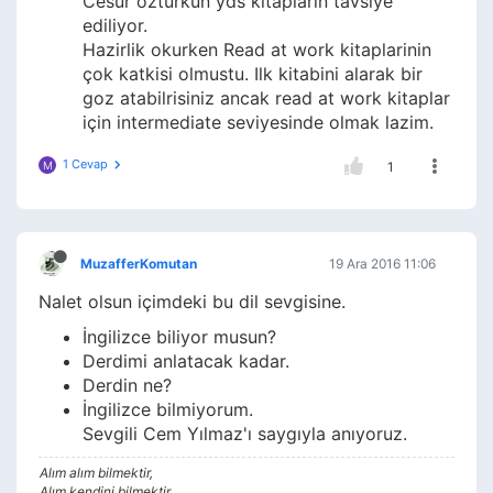
Cesur ozturkun yds kitaplarin tavsiye
ediliyor.
Hazirlik okurken Read at work kitaplarinin
çok katkisi olmustu. Ilk kitabini alarak bir
goz atabilrisiniz ancak read at work kitaplar
için intermediate seviyesinde olmak lazim.
1 Cevap
M
1
MuzafferKomutan
19 Ara 2016 11:06
Nalet olsun içimdeki bu dil sevgisine.
İngilizce biliyor musun?
Derdimi anlatacak kadar.
Derdin ne?
İngilizce bilmiyorum.
Sevgili Cem Yılmaz'ı saygıyla anıyoruz.
Alım alım bilmektir,
Alım kendini bilmektir,