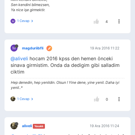
Sen kendini bilmezsen,
Ya nice işe girmektir.
1 Cevap
M
4
M
magduriibfli
19 Ara 2016 11:22
@aliveli
hocam 2016 kpss den hemen önceki
sinava girmistim. Onda da dedigim gibi salladim
ciktim
Hep denedin, hep yenildin. Olsun ! Yine dene, yine yenil. Daha iyi
yenil..*
1 Cevap
0
aliveli
19 Ara 2016 11:24
Yasaklı