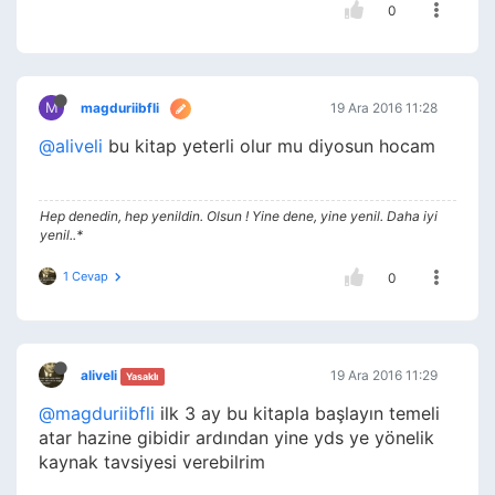
0
M
magduriibfli
19 Ara 2016 11:28
@aliveli
bu kitap yeterli olur mu diyosun hocam
Hep denedin, hep yenildin. Olsun ! Yine dene, yine yenil. Daha iyi
yenil..*
1 Cevap
0
aliveli
19 Ara 2016 11:29
Yasaklı
@magduriibfli
ilk 3 ay bu kitapla başlayın temeli
atar hazine gibidir ardından yine yds ye yönelik
kaynak tavsiyesi verebilrim