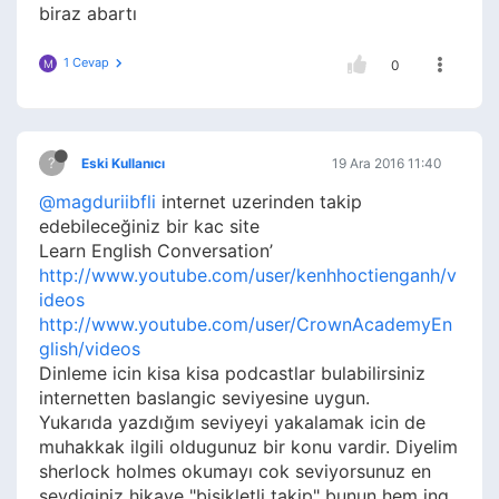
biraz abartı
1 Cevap
M
0
?
Eski Kullanıcı
19 Ara 2016 11:40
@magduriibfli
internet uzerinden takip
edebileceğiniz bir kac site
Learn English Conversation’
http://www.youtube.com/user/kenhhoctienganh/v
ideos
http://www.youtube.com/user/CrownAcademyEn
glish/videos
Dinleme icin kisa kisa podcastlar bulabilirsiniz
internetten baslangic seviyesine uygun.
Yukarıda yazdığım seviyeyi yakalamak icin de
muhakkak ilgili oldugunuz bir konu vardir. Diyelim
sherlock holmes okumayı cok seviyorsunuz en
sevdiginiz hikaye "bisikletli takip" bunun hem ing