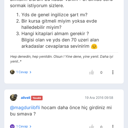
sormak istiyorum sizlere.
Yds de genel ingilizce şart mı?
Bir kursa gitmeli miyim yoksa evde
halledebilir miyim?
Hangi kitaplari almam gerekir ?
Bilgisi olan ve yds den 70 uzeri alan
arkadaslar cevaplarsa sevinirim
Hep denedin, hep yenildin. Olsun ! Yine dene, yine yenil. Daha iyi
yenil..*
1 Cevap
0
aliveli
19 Ara 2016 09:58
Yasaklı
@magduriibfli
hocam daha önce hiç girdiniz mi
bu sımava ?
1 Cevap
M
0