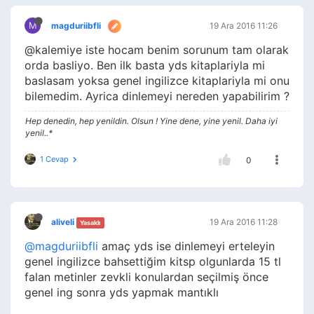
M
magduriibfli
19 Ara 2016 11:26
@kalemiye iste hocam benim sorunum tam olarak
orda basliyo. Ben ilk basta yds kitaplariyla mi
baslasam yoksa genel ingilizce kitaplariyla mi onu
bilemedim. Ayrica dinlemeyi nereden yapabilirim ?
Hep denedin, hep yenildin. Olsun ! Yine dene, yine yenil. Daha iyi
yenil..*
1 Cevap
0
aliveli
19 Ara 2016 11:28
Yasaklı
@magduriibfli
amaç yds ise dinlemeyi erteleyin
genel ingilizce bahsettiğim kitsp olgunlarda 15 tl
falan metinler zevkli konulardan seçilmiş önce
genel ing sonra yds yapmak mantıklı