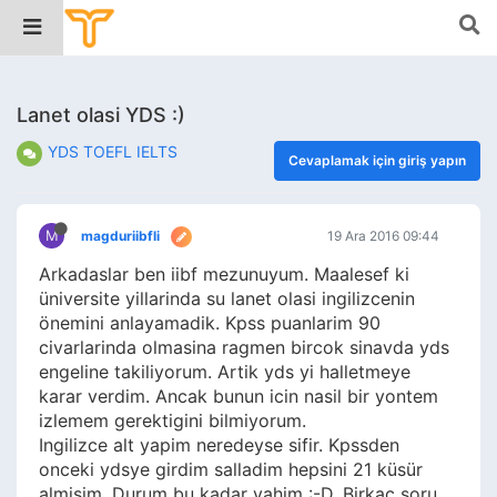
Lanet olasi YDS :)
YDS TOEFL IELTS
Cevaplamak için giriş yapın
M
magduriibfli
19 Ara 2016 09:44
Arkadaslar ben iibf mezunuyum. Maalesef ki
üniversite yillarinda su lanet olasi ingilizcenin
önemini anlayamadik. Kpss puanlarim 90
civarlarinda olmasina ragmen bircok sinavda yds
engeline takiliyorum. Artik yds yi halletmeye
karar verdim. Ancak bunun icin nasil bir yontem
izlemem gerektigini bilmiyorum.
Ingilizce alt yapim neredeyse sifir. Kpssden
onceki ydsye girdim salladim hepsini 21 küsür
almisim. Durum bu kadar vahim :-D. Birkac soru