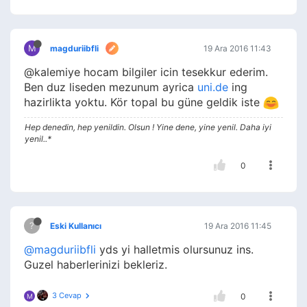
M
magduriibfli
19 Ara 2016 11:43
@kalemiye hocam bilgiler icin tesekkur ederim.
Ben duz liseden mezunum ayrica
uni.de
ing
hazirlikta yoktu. Kör topal bu güne geldik iste
Hep denedin, hep yenildin. Olsun ! Yine dene, yine yenil. Daha iyi
yenil..*
0
?
Eski Kullanıcı
19 Ara 2016 11:45
@magduriibfli
yds yi halletmis olursunuz ins.
Guzel haberlerinizi bekleriz.
3 Cevap
0
M