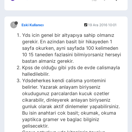
?
Eski Kullanıcı
19 Ara 2016 10:01
Yds icin genel bir altyapıya sahip olmanız
gerekir. En azindan basit bir hikayeden 1
sayfa okurken, ayni sayfada 100 kelimeden
10 15 taneden fazlasini bilmiyorsaniz herseyi
bastan almaniz gerekir.
Kpss de olduğu gibi yds de evde calismayla
halledilebilir.
Ydsdeherkes kendi calisma yontemini
belirler. Yazarak anlayam biriyseniz
okudugunuz parcalardan kucuk ozetler
cikarabilir, dinleyerek anlayan biriyseniz
gunluk olarak aktif dinlemeler yapabilirsiniz.
Bu isin anahtari cok basit; okumak, okuma
yaptikca gramer ve baglac bilginiz
gelisecektir.