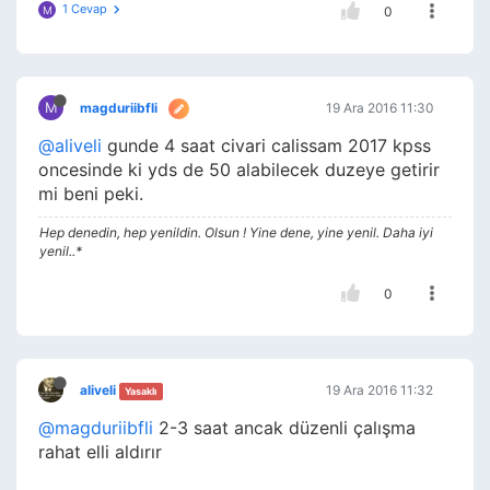
1 Cevap
M
0
M
magduriibfli
19 Ara 2016 11:30
@aliveli
gunde 4 saat civari calissam 2017 kpss
oncesinde ki yds de 50 alabilecek duzeye getirir
mi beni peki.
Hep denedin, hep yenildin. Olsun ! Yine dene, yine yenil. Daha iyi
yenil..*
0
aliveli
19 Ara 2016 11:32
Yasaklı
@magduriibfli
2-3 saat ancak düzenli çalışma
rahat elli aldırır