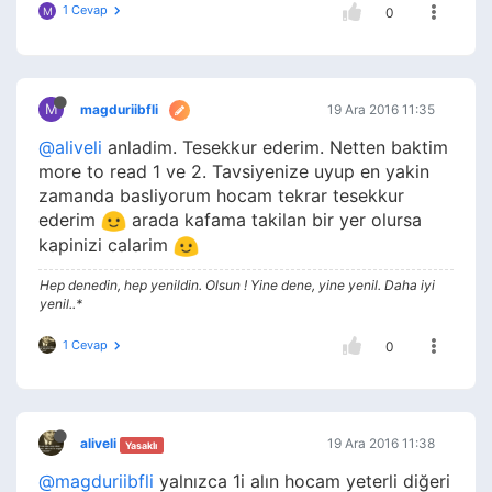
1 Cevap
M
0
M
magduriibfli
19 Ara 2016 11:35
@aliveli
anladim. Tesekkur ederim. Netten baktim
more to read 1 ve 2. Tavsiyenize uyup en yakin
zamanda basliyorum hocam tekrar tesekkur
ederim
arada kafama takilan bir yer olursa
kapinizi calarim
Hep denedin, hep yenildin. Olsun ! Yine dene, yine yenil. Daha iyi
yenil..*
1 Cevap
0
aliveli
19 Ara 2016 11:38
Yasaklı
@magduriibfli
yalnızca 1i alın hocam yeterli diğeri