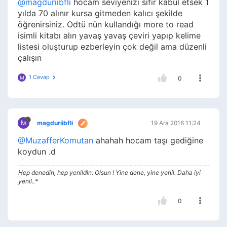
@magduriibfli
hocam seviyenizi sıfır kabul etsek 1
yılda 70 alınır kursa gitmeden kalıcı şekilde
öğrenirsiniz. Odtü nün kullandığı more to read
isimli kitabı alın yavaş yavaş çeviri yapıp kelime
listesi oluşturup ezberleyin çok değil ama düzenli
çalışın
1 Cevap
M
0
M
magduriibfli
19 Ara 2016 11:24
@MuzafferKomutan
ahahah hocam taşı gediğine
koydun .d
Hep denedin, hep yenildin. Olsun ! Yine dene, yine yenil. Daha iyi
yenil..*
0