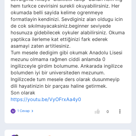
hem turkce cevirisini surekli okuyabilirsiniz. Her
okumada belli sayida kelime ogrenmeye
formatlayin kendinizi. Sevdiginiz alan oldugu icin
de cok sıkılmayacaksiniz.beginner seviyede
hosunuza gidebilecek oykuler alabilirsiniz. Okuma
yaptikca ilerleme kat ettiğinizi fark ederek
asamayi zaten artitiesiniz.
Tum mesele dedigim gibi okumak Anadolu Lisesi
mezunu olmama rağmen ciddi anlamda 0
ingilizceyle girdim bolumume. Ankarada ingilizce
bolumden iyi bir universiteden mezunum.
Ingilizcede tum mesele ders olarak dusunmeyip
dili hayatinizin bir parçası haline getirmek.
Son olarak
https://youtu.be/VyOFrxAa4y0
1 Cevap
M
0