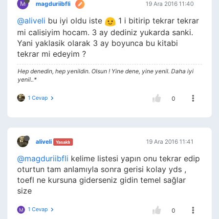
M
magduriibfli
19 Ara 2016 11:40
@aliveli
bu iyi oldu iste
1 i bitirip tekrar tekrar
mi calisiyim hocam. 3 ay dediniz yukarda sanki.
Yani yaklasik olarak 3 ay boyunca bu kitabi
tekrar mi edeyim ?
Hep denedin, hep yenildin. Olsun ! Yine dene, yine yenil. Daha iyi
yenil..*
1 Cevap
0
aliveli
19 Ara 2016 11:41
Yasaklı
@magduriibfli
kelime listesi yapın onu tekrar edip
oturtun tam anlamıyla sonra gerisi kolay yds ,
toefl ne kursuna giderseniz gidin temel sağlar
size
1 Cevap
M
0