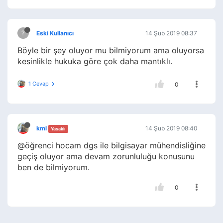
?
Eski Kullanıcı
14 Şub 2019 08:37
Böyle bir şey oluyor mu bilmiyorum ama oluyorsa
kesinlikle hukuka göre çok daha mantıklı.
1 Cevap
0
kml
14 Şub 2019 08:40
Yasaklı
@öğrenci hocam dgs ile bilgisayar mühendisliğine
geçiş oluyor ama devam zorunluluğu konusunu
ben de bilmiyorum.
0