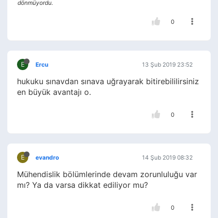
dönmüyordu.
0
E
Ercu
13 Şub 2019 23:52
hukuku sınavdan sınava uğrayarak bitirebililirsiniz
en büyük avantajı o.
0
E
evandro
14 Şub 2019 08:32
Mühendislik bölümlerinde devam zorunluluğu var
mı? Ya da varsa dikkat ediliyor mu?
0