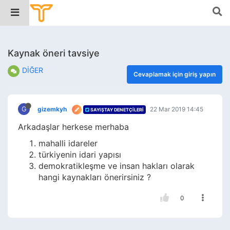
Kaynak öneri tavsiye
DİĞER
Cevaplamak için giriş yapın
G
gizemkyh
22 Mar 2019 14:45
SAYIŞTAY DENETÇILERI
Arkadaşlar herkese merhaba
mahalli idareler
türkiyenin idari yapısı
demokratikleşme ve insan hakları olarak
hangi kaynakları önerirsiniz ?
0