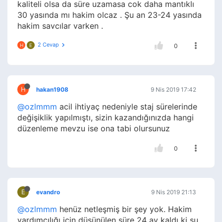
kaliteli olsa da süre uzamasa cok daha mantıklı
30 yasında mı hakim olcaz . Şu an 23-24 yasında
hakim savcılar varken .
2 Cevap
H
E
0
H
hakan1908
9 Nis 2019 17:42
@ozlmmm
acil ihtiyaç nedeniyle staj sürelerinde
değişiklik yapılmıştı, sizin kazandığınızda hangi
düzenleme mevzu ise ona tabi olursunuz
0
E
evandro
9 Nis 2019 21:13
@ozlmmm
henüz netleşmiş bir şey yok. Hakim
yardımcılığı için düşünülen süre 24 ay kaldı ki şu