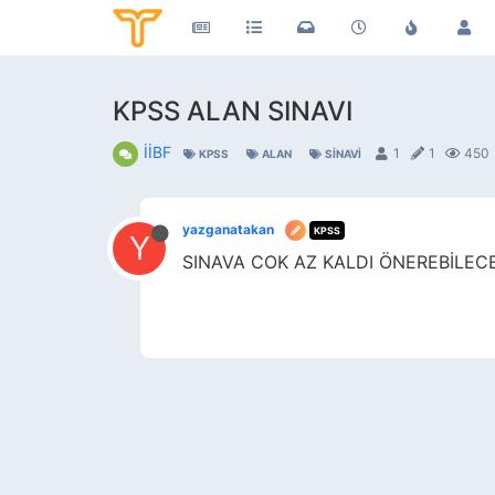
KPSS ALAN SINAVI
İİBF
1
1
450
KPSS
ALAN
SINAVI
yazganatakan
KPSS
Y
SINAVA COK AZ KALDI ÖNEREBİLECE