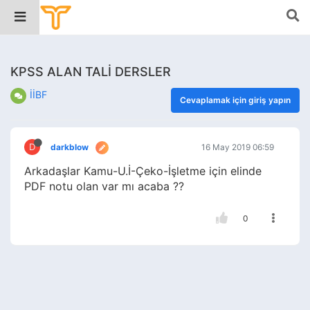
KPSS ALAN TALİ DERSLER
İİBF
Cevaplamak için giriş yapın
D
darkblow
16 May 2019 06:59
Arkadaşlar Kamu-U.İ-Çeko-İşletme için elinde
PDF notu olan var mı acaba ??
0