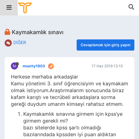
Kaymakamlık sınavı
DİĞER
Cevaplamak için giriş yapın
M
mustty1903
17 Haz 2019 13:15
Herkese merhaba arkadaşlar
Kamu yönetimi 3. sınıf öğrencisiyim ve kaymakam
olmak istiyorum.Araştırmalarım sonucunda biraz
kafam karıştı ve tecrübeli arkadaşlara sorma
gereği duydum umarım kimseyi rahatsız etmem.
Kaymakamlık sınavına girmem için kpss’ye
girmem gerekli mi?
bazı sitelerde kpss şartı olmadığı
bazılarındada kpssden iyi puan aldıktan