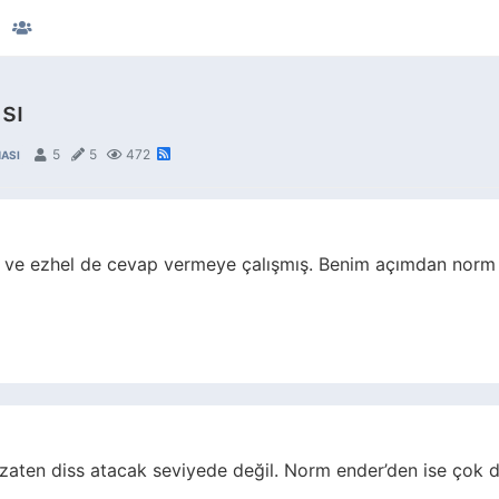
sı
5
5
472
ASI
ro ve ezhel de cevap vermeye çalışmış. Benim açımdan norm 
ero zaten diss atacak seviyede değil. Norm ender’den ise çok d