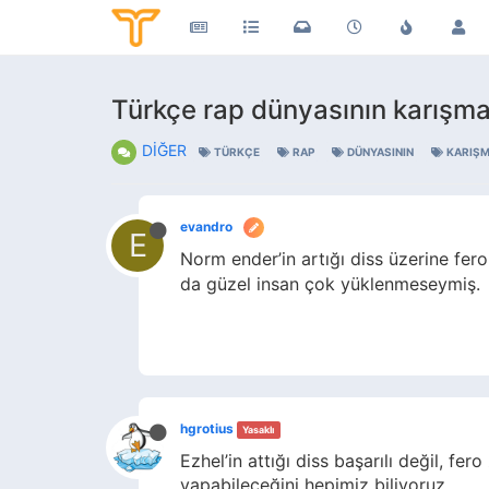
Türkçe rap dünyasının karışma
DİĞER
TÜRKÇE
RAP
DÜNYASININ
KARIŞM
evandro
E
Norm ender’in artığı diss üzerine fe
da güzel insan çok yüklenmeseymiş.
hgrotius
Yasaklı
Ezhel’in attığı diss başarılı değil, f
yapabileceğini hepimiz biliyoruz.