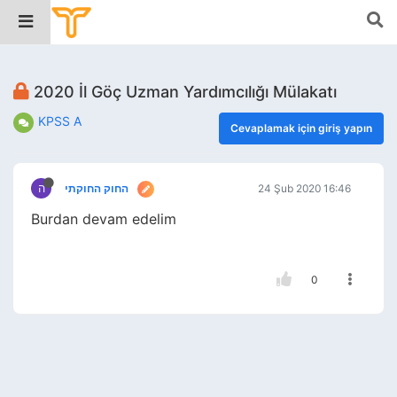
2020 İl Göç Uzman Yardımcılığı Mülakatı
KPSS A
Cevaplamak için giriş yapın
ה
החוק החוקתי
24 Şub 2020 16:46
Burdan devam edelim
0