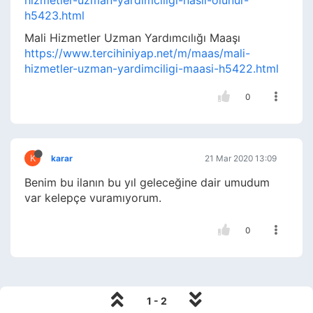
hizmetler-uzman-yardimciligi-nasil-olunur-
h5423.html
Mali Hizmetler Uzman Yardımcılığı Maaşı
https://www.tercihiniyap.net/m/maas/mali-
hizmetler-uzman-yardimciligi-maasi-h5422.html
0
K
karar
21 Mar 2020 13:09
Benim bu ilanın bu yıl geleceğine dair umudum
var kelepçe vuramıyorum.
0
1 - 2