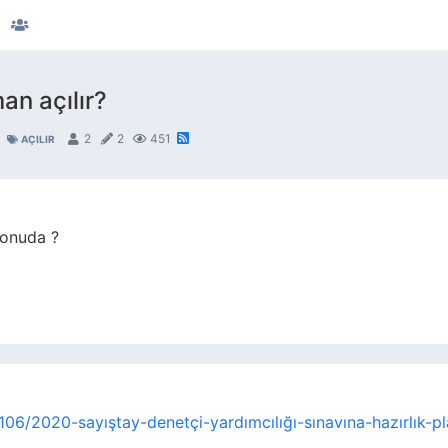
an açılır?
2
2
451
AÇILIR
konuda ?
6106/2020-sayıştay-denetçi-yardımcılığı-sınavına-hazırlık-p