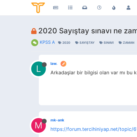
2020 Sayıştay sınavı ne zam
KPSS A
2020
SAYIŞTAY
SINAVI
ZAMAN
law.
L
Arkadaşlar bir bilgisi olan var mı bu 
mk-ank
M
https://forum.tercihiniyap.net/topic/