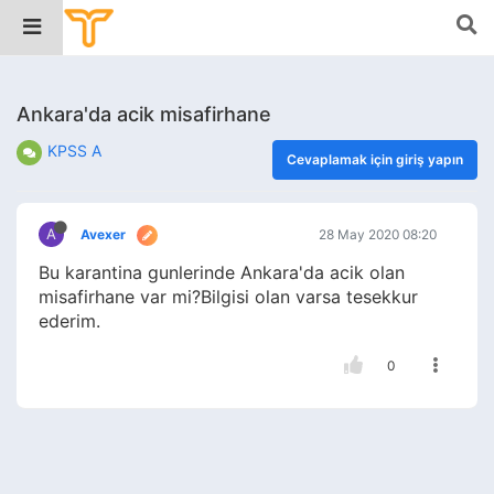
Ankara'da acik misafirhane
KPSS A
Cevaplamak için giriş yapın
A
Avexer
28 May 2020 08:20
Bu karantina gunlerinde Ankara'da acik olan
misafirhane var mi?Bilgisi olan varsa tesekkur
ederim.
0