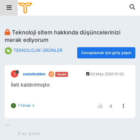
Teknoloji sitem hakkında düşüncelerinizi
merak ediyorum
TEKNOLOJİK ÜRÜNLER
Cevaplamak için giriş yapın
S
sedatkuhlen
30 May 2020 01:52
Yasaklı
İleti kaldırılmıştır.
1 Cevap
P
0
9 ay sonra