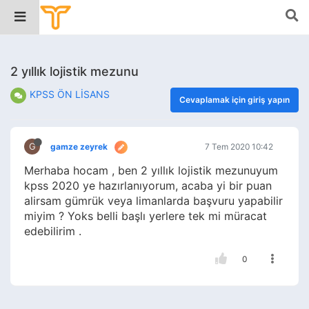
2 yıllık lojistik mezunu
KPSS ÖN LİSANS
Cevaplamak için giriş yapın
G
gamze zeyrek
7 Tem 2020 10:42
Merhaba hocam , ben 2 yıllık lojistik mezunuyum
kpss 2020 ye hazırlanıyorum, acaba yi bir puan
alirsam gümrük veya limanlarda başvuru yapabilir
miyim ? Yoks belli başlı yerlere tek mi müracat
edebilirim .
0