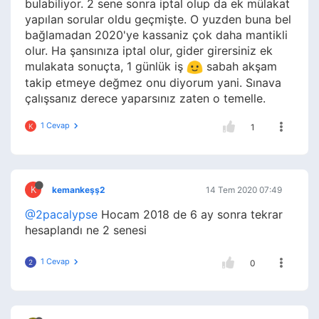
bulabiliyor. 2 sene sonra iptal olup da ek mülakat
yapılan sorular oldu geçmişte. O yuzden buna bel
bağlamadan 2020'ye kassaniz çok daha mantikli
olur. Ha şansınıza iptal olur, gider girersiniz ek
mulakata sonuçta, 1 günlük iş
sabah akşam
takip etmeye değmez onu diyorum yani. Sınava
çalışsanız derece yaparsınız zaten o temelle.
1 Cevap
K
1
K
kemankeşş2
14 Tem 2020 07:49
@2pacalypse
Hocam 2018 de 6 ay sonra tekrar
hesaplandı ne 2 senesi
1 Cevap
2
0