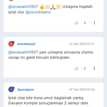
@avsesahin1907
Uzlaşma inşallah
iptal olur
@yourdreams
0
K
kemankeşş2
14 Tem 2020 07:37
@avsesahin1907
yanı uzlaşma sorusuna olumlu
cevap mı geldi Hocam bilirkişiden
0
2
2pacalypse
14 Tem 2020 07:45
İptal olsa bile buna umut baglamak yanlış.
Davanın komple sonuçlanmasi 2 seneyi dahi