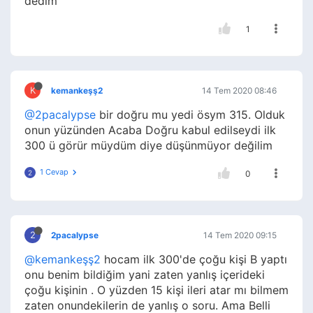
dedim
1
K
kemankeşş2
14 Tem 2020 08:46
@2pacalypse
bir doğru mu yedi ösym 315. Olduk
onun yüzünden Acaba Doğru kabul edilseydi ilk
300 ü görür müydüm diye düşünmüyor değilim
1 Cevap
2
0
2
2pacalypse
14 Tem 2020 09:15
@kemankeşş2
hocam ilk 300'de çoğu kişi B yaptı
onu benim bildiğim yani zaten yanlış içerideki
çoğu kişinin . O yüzden 15 kişi ileri atar mı bilmem
zaten onundekilerin de yanlış o soru. Ama Belli