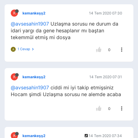
K
kemankeşş2
14 Tem 2020 07:30
@avsesahin1907
Uzlaşma sorusu ne durum da
idari yargı da gene hesaplanır mı baştan
tekemmül etmiş mi dosya
1 Cevap
A
0
K
kemankeşş2
14 Tem 2020 07:31
@avsesahin1907
ciddi mi iyi takip etmişsiniz
Hocam şimdi Uzlaşma sorusu ne alemde acaba
0
K
kemankeşş2
14 Tem 2020 07:34