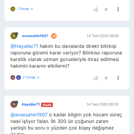
1 Cevap
A
0
A
avsesahin1907
14 Tem 2020 08:29
@Hayaller71
hakim bu davalarda direkt bilirkişi
raporuna göremi karar veriyor? Bilirkiso raporuna
karsilik olarak uzman gorusleriyle itiraz edilmesi
hakimin kararını etkilermi?
2 Cevap
H
2
0
H
Hayaller71
14 Tem 2020 08:30
Yasaklı
@avsesahin1907
o kadar bilgim yok hocam süreç
nasıl işliyor falan. İlk 300 ün çoğunun zaten
yanlıştı bu soru o yüzden çok bişey değişmez