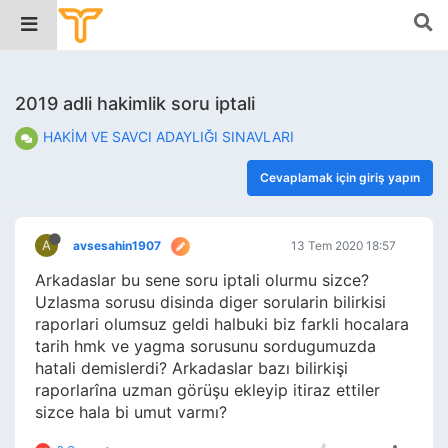
2019 adli hakimlik soru iptali
HAKİM VE SAVCI ADAYLIĞI SINAVLARI
Cevaplamak için giriş yapın
A
avsesahin1907
13 Tem 2020 18:57
Arkadaslar bu sene soru iptali olurmu sizce?
Uzlasma sorusu disinda diger sorularin bilirkisi
raporlari olumsuz geldi halbuki biz farkli hocalara
tarih hmk ve yagma sorusunu sordugumuzda
hatali demislerdi? Arkadaslar bazı bilirkişi
raporlarîna uzman görüşu ekleyip itiraz ettiler
sizce hala bi umut varmı?