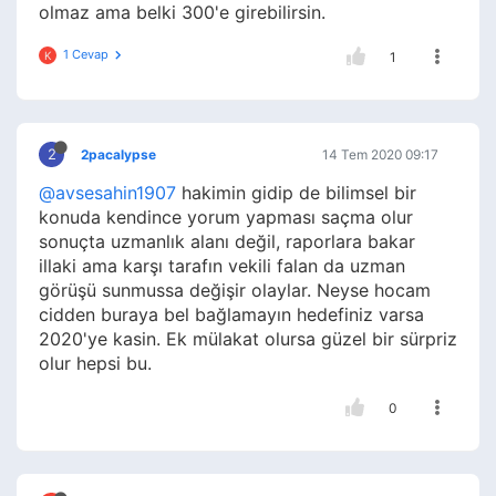
olmaz ama belki 300'e girebilirsin.
1 Cevap
K
1
2
2pacalypse
14 Tem 2020 09:17
@avsesahin1907
hakimin gidip de bilimsel bir
konuda kendince yorum yapması saçma olur
sonuçta uzmanlık alanı değil, raporlara bakar
illaki ama karşı tarafın vekili falan da uzman
görüşü sunmussa değişir olaylar. Neyse hocam
cidden buraya bel bağlamayın hedefiniz varsa
2020'ye kasin. Ek mülakat olursa güzel bir sürpriz
olur hepsi bu.
0