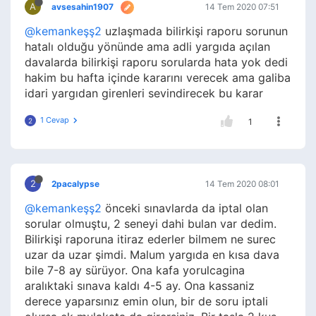
A
avsesahin1907
14 Tem 2020 07:51
@kemankeşş2
uzlaşmada bilirkişi raporu sorunun
hatalı olduğu yönünde ama adli yargıda açılan
davalarda bilirkişi raporu sorularda hata yok dedi
hakim bu hafta içinde kararını verecek ama galiba
idari yargıdan girenleri sevindirecek bu karar
1 Cevap
2
1
2
2pacalypse
14 Tem 2020 08:01
@kemankeşş2
önceki sınavlarda da iptal olan
sorular olmuştu, 2 seneyi dahi bulan var dedim.
Bilirkişi raporuna itiraz ederler bilmem ne surec
uzar da uzar şimdi. Malum yargıda en kısa dava
bile 7-8 ay sürüyor. Ona kafa yorulcagina
aralıktaki sınava kaldı 4-5 ay. Ona kassaniz
derece yaparsınız emin olun, bir de soru iptali