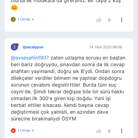
olursa ek mulakata da girersiniz. Bir taşla 2 kuş
1 Cevap
A
0
2
2pacalypse
14 Tem 2020 08:06
@avsesahin1907
zaten uzlaşma sorusu en baştan
beri bariz doğruydu, sınavdan sonra da ilk cevap
anahtarı yayinlandi, doğru sık B'ydi. Ondan sonra
dilekçeler verdiler bilmem ne yaptılar dopdogru
sorunun cevabını degistirttiler. Burda tüm suç
osym'de. Şimdi tekrar değişse bile bir sürü hakkı
olmadan ilk 300'e giren kişi doğdu. Yani işi
berbat ettiler kısacası. Kendi başına cevap
değiştirmesi çok yalnisti, en azından dava
sürecine birakmaliydi ÖSYM
1 Cevap
K
0