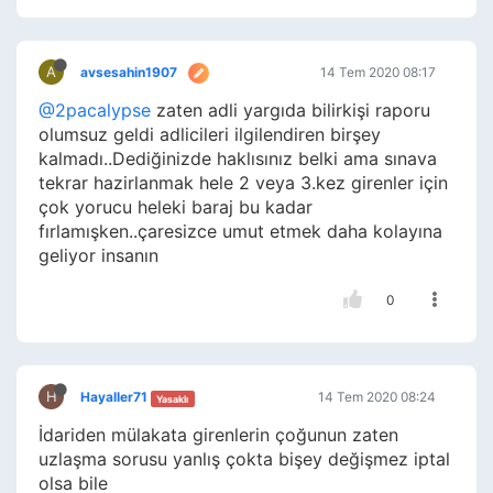
A
avsesahin1907
14 Tem 2020 08:17
@2pacalypse
zaten adli yargıda bilirkişi raporu
olumsuz geldi adlicileri ilgilendiren birşey
kalmadı..Dediğinizde haklısınız belki ama sınava
tekrar hazirlanmak hele 2 veya 3.kez girenler için
çok yorucu heleki baraj bu kadar
fırlamışken..çaresizce umut etmek daha kolayına
geliyor insanın
0
H
Hayaller71
14 Tem 2020 08:24
Yasaklı
İdariden mülakata girenlerin çoğunun zaten
uzlaşma sorusu yanlış çokta bişey değişmez iptal
olsa bile