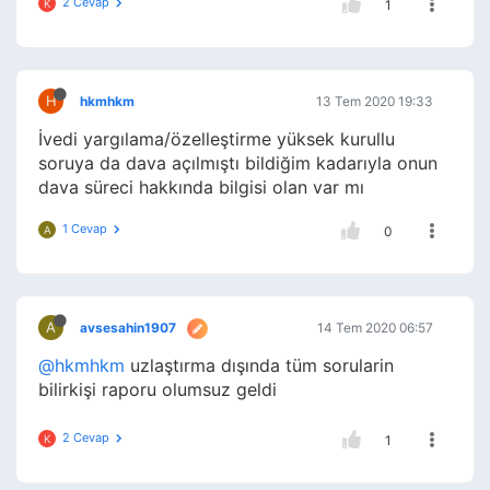
2 Cevap
K
1
H
hkmhkm
13 Tem 2020 19:33
İvedi yargılama/özelleştirme yüksek kurullu
soruya da dava açılmıştı bildiğim kadarıyla onun
dava süreci hakkında bilgisi olan var mı
1 Cevap
A
0
A
avsesahin1907
14 Tem 2020 06:57
@hkmhkm
uzlaştırma dışında tüm sorularin
bilirkişi raporu olumsuz geldi
2 Cevap
K
1