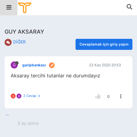
GUY AKSARAY
DİĞER
Cevaplamak için giriş yapın
G
garipbankacı
23 Kas 2020 20:53
Aksaray tercihi tutanlar ne durumdayız
2 Cevap
B
B
0
3 ay sonra