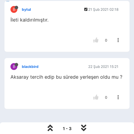
B
bytul
21 Şub 2021 02:18
İleti kaldırılmıştır.
0
B
blackbird
22 Şub 2021 15:21
Aksaray tercih edip bu sürede yerleşen oldu mu ?
0
1 - 3