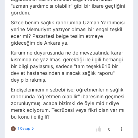
"uzman yardımcısı olabilir" gibi bir ibare geçtiğini
gördüm.
Sizce benim sağlık raporumda Uzman Yardımcısı
yerine Memuriyet yazıyor olması bir engel teşkil
eder mi? Pazartesi belge teslim etmeye
gideceğim de Ankara'ya.
Kurum ne duyurusunda ne de mevzuatında karar
kısmında ne yazılması gerektiği ile ilgili herhangi
bir bilgi paylaşmış, sadece "tam teşekkürlü bir
devlet hastanesinden alınacak sağlık raporu"
deyip bırakmış.
Endişelenmemin sebebi ise; öğretmenlerin sağlık
raporunda "öğretmen olabilir" ibaresinin geçmesi
zorunluymuş. acaba bizimki de öyle midir diye
merak ediyorum. Tecrübesi veya fikri olan var mı
bu konu ile ilgili?
1 Cevap
K
0