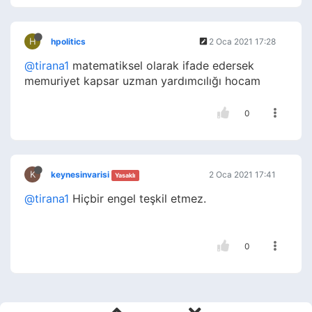
H
hpolitics
2 Oca 2021 17:28
@tirana1
matematiksel olarak ifade edersek
memuriyet kapsar uzman yardımcılığı hocam
0
K
keynesinvarisi
2 Oca 2021 17:41
Yasaklı
@tirana1
Hiçbir engel teşkil etmez.
0