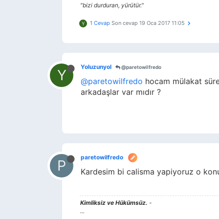
"bizi durduran, yürütür."
1 Cevap
Son cevap
19 Oca 2017 11:05
Y
Yoluzunyol
@paretowilfredo
Y
@paretowilfredo
hocam mülakat süreci
arkadaşlar var mıdır ?
paretowilfredo
P
Kardesim bi calisma yapiyoruz o kon
Kimliksiz ve Hükümsüz.
-
...