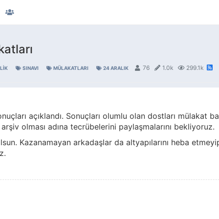
katları
76
1.0k
299.1k
LIK
SINAVI
MÜLAKATLARI
24 ARALIK
onuçları açıklandı. Sonuçları olumlu olan dostları mülakat ba
, arşiv olması adına tecrübelerini paylaşmalarını bekliyoruz.
lsun. Kazanamayan arkadaşlar da altyapılarını heba etmeyip 
z.