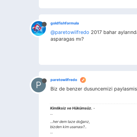
goldfishformula
@paretowilfredo
2017 bahar aylarında
asparagas mı?
paretowilfredo
P
Biz de benzer dusuncemizi paylasmist
Kimliksiz ve Hükümsüz.
-
...
...her dem taze doğarız,
bizden kim usanası?..
...