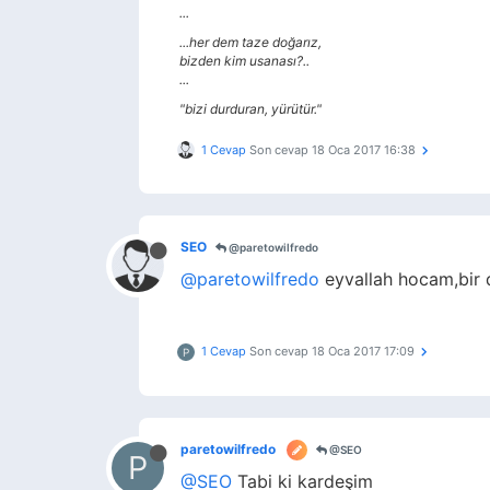
...
...her dem taze doğarız,
bizden kim usanası?..
...
"bizi durduran, yürütür."
1 Cevap
Son cevap
18 Oca 2017 16:38
SEO
@paretowilfredo
@paretowilfredo
eyvallah hocam,bir 
1 Cevap
Son cevap
18 Oca 2017 17:09
P
paretowilfredo
@SEO
P
@SEO
Tabi ki kardeşim