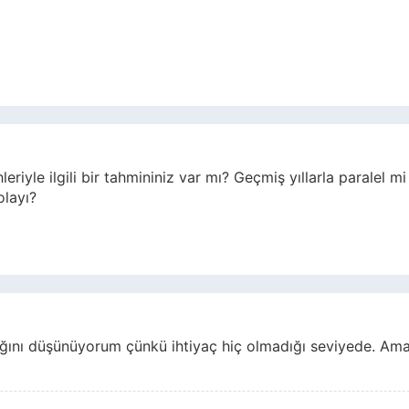
riyle ilgili bir tahmininiz var mı? Geçmiş yıllarla paralel mi 
olayı?
ğını düşünüyorum çünkü ihtiyaç hiç olmadığı seviyede. Ama