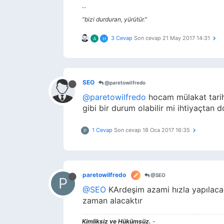
...
"bizi durduran, yürütür."
3 Cevap
Son cevap
21 May 2017 14:31
A
H
SEO
@paretowilfredo
@paretowilfredo
hocam mülakat tarihle
gibi bir durum olabilir mi ihtiyaçtan d
1 Cevap
Son cevap
18 Oca 2017 16:35
P
paretowilfredo
@SEO
P
@SEO
KArdeşim azami hızla yapılaca
zaman alacaktır
Kimliksiz ve Hükümsüz.
-