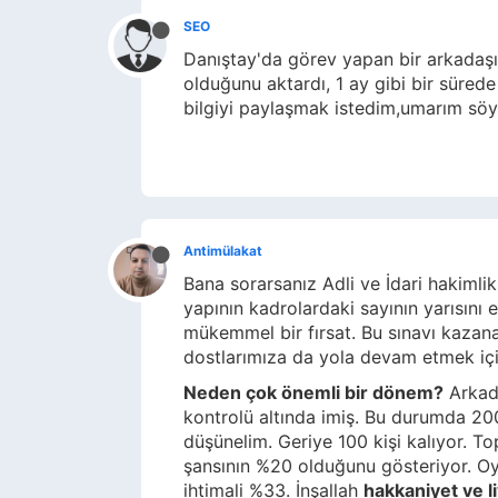
SEO
Danıştay'da görev yapan bir arkadaşım
olduğunu aktardı, 1 ay gibi bir süre
bilgiyi paylaşmak istedim,umarım söyle
Antimülakat
Bana sorarsanız Adli ve İdari hakimlik 
yapının kadrolardaki sayının yarısını e
mükemmel bir fırsat. Bu sınavı kazana
dostlarımıza da yola devam etmek içi
Neden çok önemli bir dönem?
Arkada
kontrolü altında imiş. Bu durumda 200 
düşünelim. Geriye 100 kişi kalıyor. T
şansının %20 olduğunu gösteriyor. Oy
ihtimali %33. İnşallah
hakkaniyet ve l