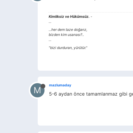
Kimliksiz ve Hükümsüz.
-
...
...her dem taze doğarız,
bizden kim usanası?..
...
"bizi durduran, yürütür."
mazlumaday
M
5-6 aydan önce tamamlanmaz gibi ge