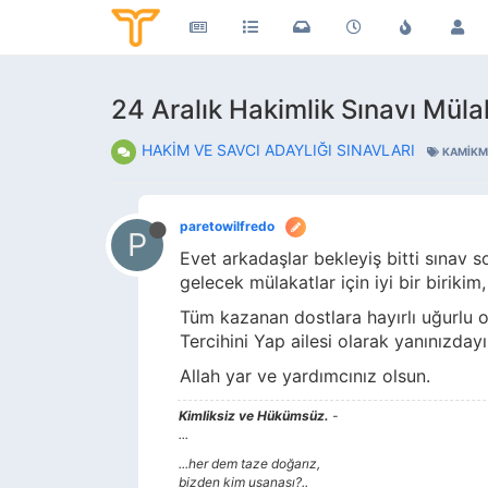
24 Aralık Hakimlik Sınavı Müla
HAKİM VE SAVCI ADAYLIĞI SINAVLARI
KAMIKM
paretowilfredo
P
Evet arkadaşlar bekleyiş bitti sınav s
gelecek mülakatlar için iyi bir birikim
Tüm kazanan dostlara hayırlı uğurlu o
Tercihini Yap ailesi olarak yanınızdayı
Allah yar ve yardımcınız olsun.
Kimliksiz ve Hükümsüz.
-
...
...her dem taze doğarız,
bizden kim usanası?..