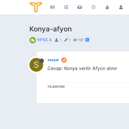
Konya-afyon
KPSS A
1
1
197
sosyal
S
Cevap: Konya verilir Afyon alınır
YILMAYAN