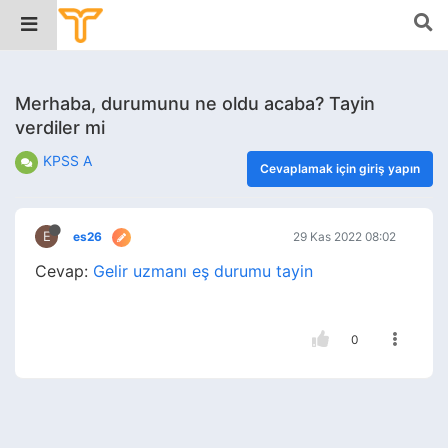
Merhaba, durumunu ne oldu acaba? Tayin
verdiler mi
KPSS A
Cevaplamak için giriş yapın
E
es26
29 Kas 2022 08:02
Cevap:
Gelir uzmanı eş durumu tayin
0