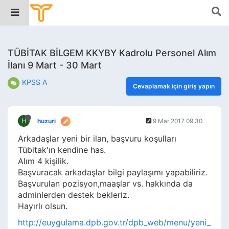
TÜBİTAK BİLGEM KKYBY Kadrolu Personel Alım
İlanı 9 Mart - 30 Mart
KPSS A
Cevaplamak için giriş yapın
H
huzuri
9 Mar 2017 09:30
Arkadaşlar yeni bir ilan, başvuru koşulları
Tübitak'ın kendine has.
Alım 4 kişilik.
Başvuracak arkadaşlar bilgi paylaşımı yapabiliriz.
Başvurulan pozisyon,maaşlar vs. hakkında da
adminlerden destek bekleriz.
Hayırlı olsun.
http://euygulama.dpb.gov.tr/dpb_web/menu/yeni_