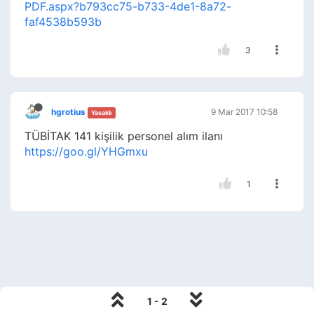
PDF.aspx?b793cc75-b733-4de1-8a72-
faf4538b593b
3
hgrotius
9 Mar 2017 10:58
Yasaklı
TÜBİTAK 141 kişilik personel alım ilanı
https://goo.gl/YHGmxu
1
1 - 2