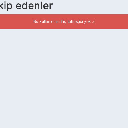
akip edenler
Bu kullanıcının hiç takipçisi yok :(