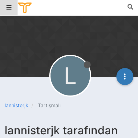
L
lannisterjk
Tartışmalı
lannisterjk tarafından