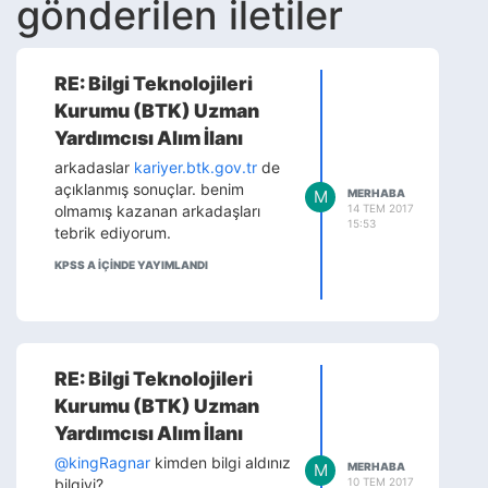
gönderilen iletiler
RE: Bilgi Teknolojileri
Kurumu (BTK) Uzman
Yardımcısı Alım İlanı
arkadaslar
kariyer.btk.gov.tr
de
açıklanmış sonuçlar. benim
M
MERHABA
14 TEM 2017
olmamış kazanan arkadaşları
15:53
tebrik ediyorum.
KPSS A IÇINDE YAYIMLANDI
RE: Bilgi Teknolojileri
Kurumu (BTK) Uzman
Yardımcısı Alım İlanı
@kingRagnar
kimden bilgi aldınız
M
MERHABA
10 TEM 2017
bilgiyi?