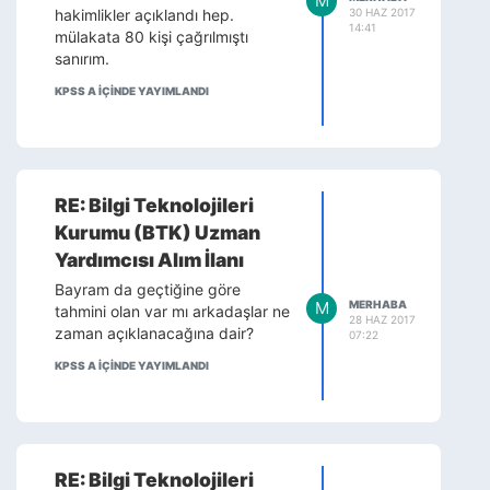
M
30 HAZ 2017
hakimlikler açıklandı hep.
14:41
mülakata 80 kişi çağrılmıştı
sanırım.
KPSS A IÇINDE YAYIMLANDI
RE: Bilgi Teknolojileri
Kurumu (BTK) Uzman
Yardımcısı Alım İlanı
Bayram da geçtiğine göre
M
MERHABA
tahmini olan var mı arkadaşlar ne
28 HAZ 2017
zaman açıklanacağına dair?
07:22
KPSS A IÇINDE YAYIMLANDI
RE: Bilgi Teknolojileri