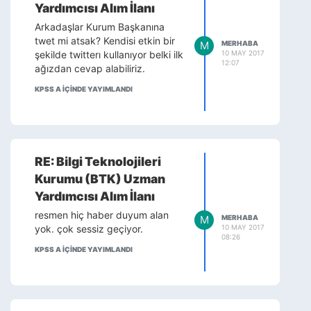
Yardımcısı Alım İlanı
Arkadaşlar Kurum Başkanına
twet mi atsak? Kendisi etkin bir
M
MERHABA
10 MAY 2017
şekilde twitterı kullanıyor belki ilk
12:07
ağızdan cevap alabiliriz.
KPSS A IÇINDE YAYIMLANDI
RE: Bilgi Teknolojileri
Kurumu (BTK) Uzman
Yardımcısı Alım İlanı
resmen hiç haber duyum alan
M
MERHABA
10 MAY 2017
yok. çok sessiz geçiyor.
08:26
KPSS A IÇINDE YAYIMLANDI