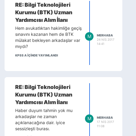
RE: Bilgi Teknolojileri
Kurumu (BTK) Uzman
Yardımcısı Alım İlanı
Hem avukatlıktan hakimliğe geçiş
sınavını kazanan hem de BTK
M
MERHABA
24 NIS 2017
mülakat bekleyen arkadaşlar var
14:41
mıydı?
KPSS A IÇINDE YAYIMLANDI
RE: Bilgi Teknolojileri
Kurumu (BTK) Uzman
Yardımcısı Alım İlanı
Haber duyum tahmin yok mu
arkadaşlar ne zaman
M
MERHABA
17 NIS 2017
açıklanacağına dair. iyice
11:08
sessizleşti burası.