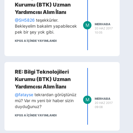
Kurumu (BTK) Uzman
Yardımcısı Alım İlanı
@SH5826
teşekkürler.
M
MERHABA
Bekleyelim bakalım yapabilecek
20 HAZ 2017
pek bir şey yok gibi.
10:05
KPSS A IÇINDE YAYIMLANDI
RE: Bilgi Teknolojileri
Kurumu (BTK) Uzman
Yardımcısı Alım İlanı
@fatayse
tekrardan görüştünüz
M
MERHABA
mü? Var mı yeni bir haber sizin
20 HAZ 2017
duyduğunuz?
09:08
KPSS A IÇINDE YAYIMLANDI