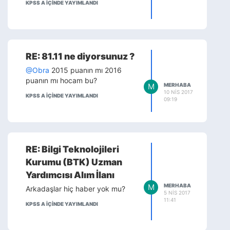
KPSS A IÇINDE YAYIMLANDI
RE: 81.11 ne diyorsunuz ?
@Obra
2015 puanın mı 2016
puanın mı hocam bu?
M
MERHABA
10 NIS 2017
KPSS A IÇINDE YAYIMLANDI
09:19
RE: Bilgi Teknolojileri
Kurumu (BTK) Uzman
Yardımcısı Alım İlanı
M
MERHABA
Arkadaşlar hiç haber yok mu?
5 NIS 2017
11:41
KPSS A IÇINDE YAYIMLANDI