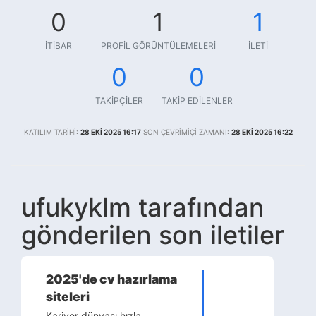
0
1
1
İTIBAR
PROFIL GÖRÜNTÜLEMELERI
İLETI
0
0
TAKIPÇILER
TAKIP EDILENLER
KATILIM TARIHI:
28 EKI 2025 16:17
SON ÇEVRIMIÇI ZAMANI:
28 EKI 2025 16:22
ufukyklm tarafından
gönderilen son iletiler
2025'de cv hazırlama
siteleri
Kariyer dünyası hızla