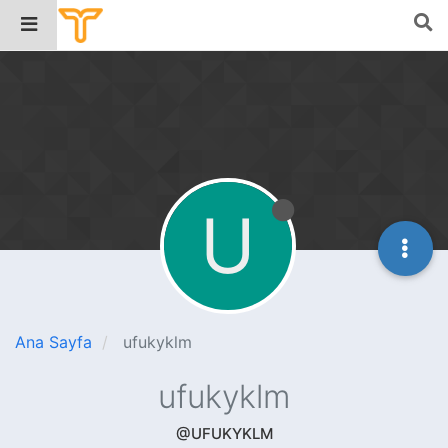
U
Ana Sayfa
ufukyklm
ufukyklm
@UFUKYKLM