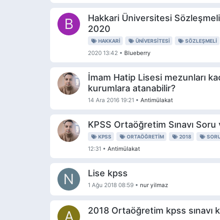
Hakkari Üniversitesi Sözleşmeli
B
2020
HAKKARI
ÜNIVERSITESI
SÖZLEŞMELI
2020 13:42
•
Blueberry
İmam Hatip Lisesi mezunları ka
kurumlara atanabilir?
14 Ara 2016 19:21
•
Antimülakat
KPSS Ortaöğretim Sınavı Soru 
KPSS
ORTAÖĞRETIM
2018
SORU
12:31
•
Antimülakat
Lise kpss
N
1 Ağu 2018 08:59
•
nur yilmaz
2018 Ortaöğretim kpss sınavı 
A