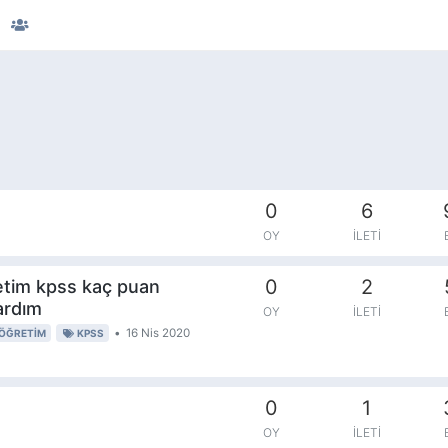
0
6
OY
İLETI
0
2
etim kpss kaç puan
ardım
OY
İLETI
•
16 Nis 2020
ÖĞRETIM
KPSS
0
1
OY
İLETI