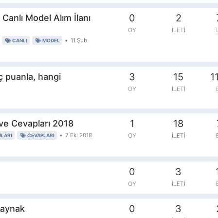
0
2
 Canlı Model Alım İlanı
OY
İLETI
•
11 Şub
CANLI
MODEL
3
15
1
ç puanla, hangi
OY
İLETI
1
18
ve Cevapları 2018
•
7 Eki 2018
OY
İLETI
LARI
CEVAPLARI
0
3
OY
İLETI
0
3
kaynak