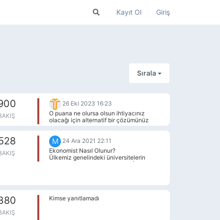
Kayıt Ol
Giriş
Sırala
900
26 Eki 2023 16:23
O puana ne olursa olsun ihtiyacınız
BAKIŞ
olacağı için alternatif bir çözümünüz
yoksa çalışıp 2024 sınavına girebilirsiniz.
528
M
24 Ara 2021 22:11
Ekonomist Nasıl Olunur?
BAKIŞ
Ülkemiz genelindeki üniversitelerin
büyük bir bölümü, bünyesinde İktisat
Bölümü barındırmaktadır. İktisat
bölümünü kazanmak isteyen bir
Ekonomist adayının, 2021 yılında bu
bölüme yerleşebilmesi için Eşit Ağırlık
380
Kimse yanıtlamadı
puan türünden minimum ortalama 258,83
taban puanını elde etmesi
BAKIŞ
beklenmektedir.
İktisat bölümü öğrencileri, 4 yıllık lisans