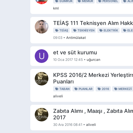
GÜMRÜK
MEMUR
PERSONEL
ALI
kml
TEİAŞ 111 Teknisyen Alım Hakkı
TEIAŞ
TEKNISYEN
ELEKTRIK
EL
09:03
•
Antimülakat
et ve süt kurumu
U
10 Oca 2017 12:45
•
uğurcan
KPSS 2016/2 Merkezi Yerleşti
Puanları
TABAN
PUANLAR
2016
MERKEZI
aliveli
Zabıta Alımı , Maaşı , Zabıta Al
2017
30 Ara 2016 08:41
•
aliveli