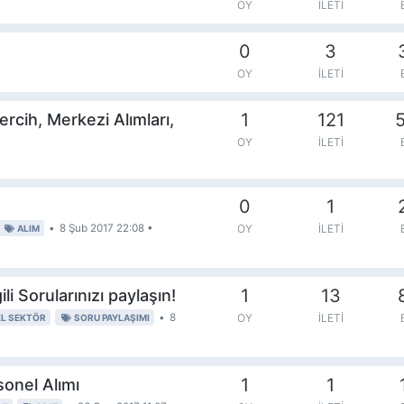
OY
İLETI
0
3
OY
İLETI
1
121
5
rcih, Merkezi Alımları,
OY
İLETI
0
1
•
8 Şub 2017 22:08
•
OY
İLETI
ALIM
1
13
li Sorularınızı paylaşın!
•
8
OY
İLETI
L SEKTÖR
SORU PAYLAŞIMI
1
1
sonel Alımı