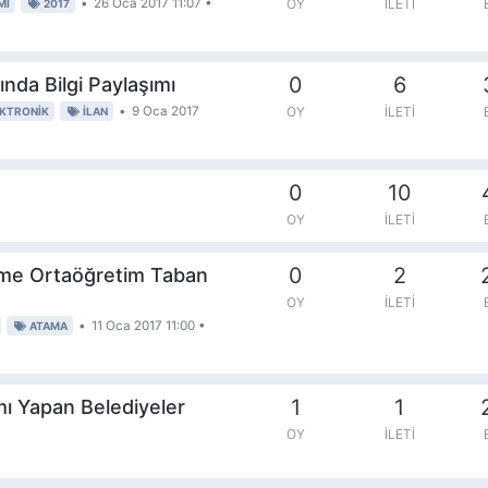
•
26 Oca 2017 11:07
•
OY
İLETI
MI
2017
0
6
nda Bilgi Paylaşımı
•
9 Oca 2017
OY
İLETI
EKTRONIK
ILAN
0
10
OY
İLETI
0
2
rme Ortaöğretim Taban
OY
İLETI
•
11 Oca 2017 11:00
•
ATAMA
1
1
ımı Yapan Belediyeler
OY
İLETI