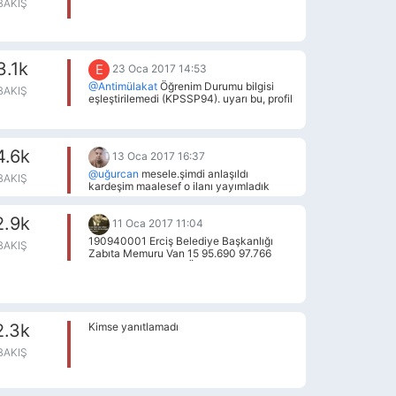
BAKIŞ
3.1k
E
23 Oca 2017 14:53
@Antimülakat
Öğrenim Durumu bilgisi
BAKIŞ
eşleştirilemedi (KPSSP94). uyarı bu, profil
durumu aktif benim gibi sıkıntı
çekenlerde vardır, lütfen yardımcı olunuz.
kpss puanı ve mezuniyet bilgilerim
tutuyor.
4.6k
13 Oca 2017 16:37
@uğurcan
mesele.şimdi anlaşıldı
BAKIŞ
kardeşim maalesef o ilanı yayımladık
ama içeriği ve detayları hakkında çok
fazla bilgimiz yok.
2.9k
11 Oca 2017 11:04
190940001 Erciş Belediye Başkanlığı
BAKIŞ
Zabıta Memuru Van 15 95.690 97.766
110350001 Erciyes Üniversitesi
Teknisyen Kayseri 1 93.327 93.327
110450001 Giresun Üniversitesi
Kaloriferci Giresun 1 93.434 93.434
110450003 Giresun Üniversitesi
2.3k
Kimse yanıtlamadı
Kaloriferci Giresun 1 93.057 93.057
110470001 Gümüşhane Üniversitesi
BAKIŞ
Kaloriferci Gümüşhane 1 95.733 95.733
190110001 İçişleri Bakanlığı Teknisyen
Adana 1 96.168 96.168 190110003 İçişleri
Bakanlığı Teknisyen Afyonkarahisar 1