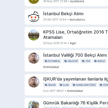
30 Kas 2017 21:36
•
aysebusra
İstanbul Bekçi Alımı
24 Eki 2017 12:44
•
burcuburcu
KPSS Lise, Ortaöğretim 2016 Te
Atamaları
20 Kas 2016 12:14
•
Agor
İstanbul Valiliği 700 Bekçi Alımı
İSTANBUL
VALILIĞI
700
BEKÇI
Antimülakat
iŞKUR'da yayımlanan ilanlarla ilgi
İŞKUR
ILAN
KAMU SEKTÖRÜ
ÖZE
Oca 2017 08:07
•
Antimülakat
Gümrük Bakanlığı 76 Kişilik Per