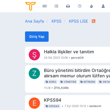
Ana Sayfa
KPSS
KPSS LİSE
Giriş Yap
Halkla ilişkiler ve tanıtım
Ş
24 Eki 2023 13:06
•
şevval24
Büro yönetimi bitirdim Ortaöğr
Z
alırsam memur olurum lütfen y
BÜRO
YÖNETIMI
BITIRDIM
ORTA
11:28
•
ZİYA_KARA
KPSS94
E
•
7 Eyl 2020 13:12
•
esnlevnt
KPSS94