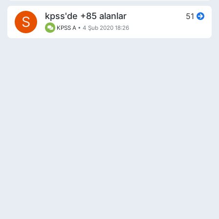
kpss'de +85 alanlar
51
S
KPSS A
•
4 Şub 2020 18:26