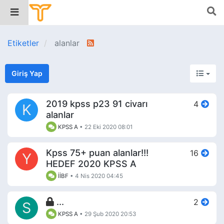
Etiketler
alanlar
Giriş Yap
2019 kpss p23 91 civarı
4
K
alanlar
KPSS A
•
22 Eki 2020 08:01
Kpss 75+ puan alanlar!!!
16
Y
HEDEF 2020 KPSS A
İİBF
•
4 Nis 2020 04:45
...
2
S
KPSS A
•
29 Şub 2020 20:53