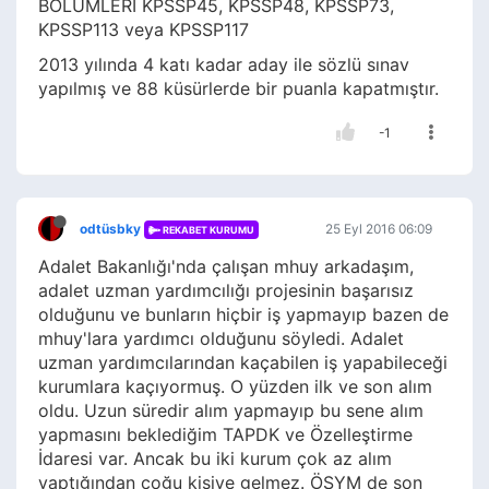
BÖLÜMLERİ KPSSP45, KPSSP48, KPSSP73,
KPSSP113 veya KPSSP117
2013 yılında 4 katı kadar aday ile sözlü sınav
yapılmış ve 88 küsürlerde bir puanla kapatmıştır.
-1
odtüsbky
25 Eyl 2016 06:09
REKABET KURUMU
Adalet Bakanlığı'nda çalışan mhuy arkadaşım,
adalet uzman yardımcılığı projesinin başarısız
olduğunu ve bunların hiçbir iş yapmayıp bazen de
mhuy'lara yardımcı olduğunu söyledi. Adalet
uzman yardımcılarından kaçabilen iş yapabileceği
kurumlara kaçıyormuş. O yüzden ilk ve son alım
oldu. Uzun süredir alım yapmayıp bu sene alım
yapmasını beklediğim TAPDK ve Özelleştirme
İdaresi var. Ancak bu iki kurum çok az alım
yaptığından çoğu kisiye gelmez. ÖSYM de son