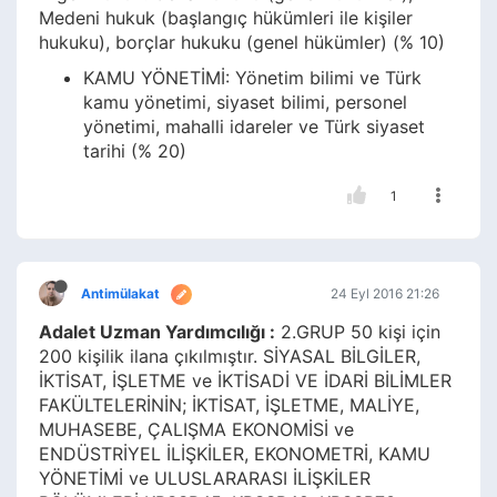
Medeni hukuk (başlangıç hükümleri ile kişiler
hukuku), borçlar hukuku (genel hükümler) (% 10)
KAMU YÖNETİMİ: Yönetim bilimi ve Türk
kamu yönetimi, siyaset bilimi, personel
yönetimi, mahalli idareler ve Türk siyaset
tarihi (% 20)
1
Antimülakat
24 Eyl 2016 21:26
Adalet Uzman Yardımcılığı :
2.GRUP 50 kişi için
200 kişilik ilana çıkılmıştır. SİYASAL BİLGİLER,
İKTİSAT, İŞLETME ve İKTİSADİ VE İDARİ BİLİMLER
FAKÜLTELERİNİN; İKTİSAT, İŞLETME, MALİYE,
MUHASEBE, ÇALIŞMA EKONOMİSİ ve
ENDÜSTRİYEL İLİŞKİLER, EKONOMETRİ, KAMU
YÖNETİMİ ve ULUSLARARASI İLİŞKİLER