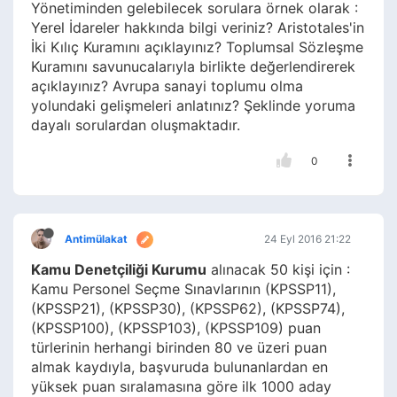
Yönetiminden gelebilecek sorulara örnek olarak :
Yerel İdareler hakkında bilgi veriniz? Aristotales'in
İki Kılıç Kuramını açıklayınız? Toplumsal Sözleşme
Kuramını savunucalarıyla birlikte değerlendirerek
açıklayınız? Avrupa sanayi toplumu olma
yolundaki gelişmeleri anlatınız? Şeklinde yoruma
dayalı sorulardan oluşmaktadır.
0
Antimülakat
24 Eyl 2016 21:22
Kamu Denetçiliği Kurumu
alınacak 50 kişi için :
Kamu Personel Seçme Sınavlarının (KPSSP11),
(KPSSP21), (KPSSP30), (KPSSP62), (KPSSP74),
(KPSSP100), (KPSSP103), (KPSSP109) puan
türlerinin herhangi birinden 80 ve üzeri puan
almak kaydıyla, başvuruda bulunanlardan en
yüksek puan sıralamasına göre ilk 1000 aday