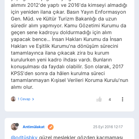
alımını 2012'de yaptı ve 2016'da kimseyi almadığı
için yeniden ilana çıkar. Basın Yayın Enformasyon
Gen. Müd. ve Kültür Turizm Bakanlığı da uzun
süredir alım yapmıyor. Kamu Gözetimi Kurumu da
geçen sene kadroyu doldurmadığı için alım
yapacak bence... İnsan Hakları Kurumu da İnsan
Hakları ve Eşitlik Kurumu'na dönüşüm sürecini
tamamlayınca ilana çıkacak zira bu kurum
kurulurken yeni kadro ihdası vardı. Bunların
konuşulması da faydalı olabilir. Son olarak, 2017
KPSS'den sonra da hâlen kurulma süreci
tamamlanmayan Kışisel Verileri Koruma Kurulu'nun
alımı olur.
1 Cevap
4
Antimülakat
25 Eyl 2016 12:17
@odtüsbky
güzel meslekler gözden kaçmaması