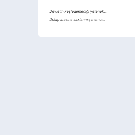
Devletin keşfedemediği yetenek...
Dolap arasına saklanmış memur...