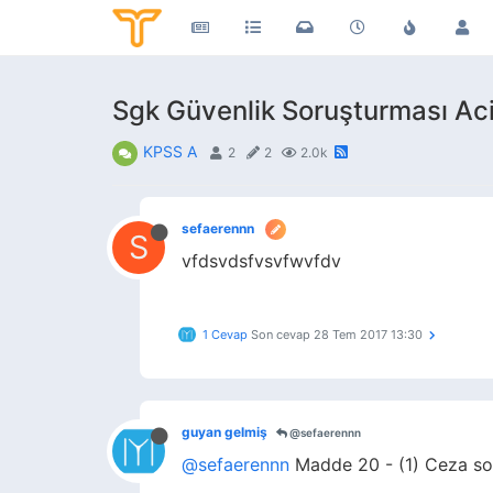
Sgk Güvenlik Soruşturması Aci
KPSS A
2
2
2.0k
sefaerennn
S
vfdsvdsfvsvfwvfdv
1 Cevap
Son cevap
28 Tem 2017 13:30
guyan gelmiş
@sefaerennn
@sefaerennn
Madde 20 - (1) Ceza soru