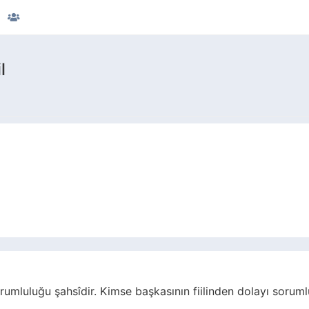
l
mluluğu şahsîdir. Kimse başkasının fiilinden dolayı soruml