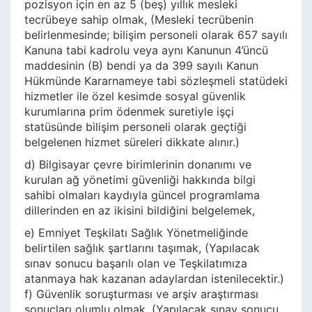
pozisyon için en az 5 (beş) yıllık mesleki
tecrübeye sahip olmak, (Mesleki tecrübenin
belirlenmesinde; bilişim personeli olarak 657 sayılı
Kanuna tabi kadrolu veya aynı Kanunun 4’üncü
maddesinin (B) bendi ya da 399 sayılı Kanun
Hükmünde Kararnameye tabi sözleşmeli statüdeki
hizmetler ile özel kesimde sosyal güvenlik
kurumlarına prim ödenmek suretiyle işçi
statüsünde bilişim personeli olarak geçtiği
belgelenen hizmet süreleri dikkate alınır.)
d) Bilgisayar çevre birimlerinin donanımı ve
kurulan ağ yönetimi güvenliği hakkında bilgi
sahibi olmaları kaydıyla güncel programlama
dillerinden en az ikisini bildiğini belgelemek,
e) Emniyet Teşkilatı Sağlık Yönetmeliğinde
belirtilen sağlık şartlarını taşımak, (Yapılacak
sınav sonucu başarılı olan ve Teşkilatımıza
atanmaya hak kazanan adaylardan istenilecektir.)
f) Güvenlik soruşturması ve arşiv araştırması
sonuçları olumlu olmak, (Yapılacak sınav sonucu