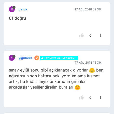
B
batux
17 Ağu 2018 09:39
81 doğru
0
Y
yigido89
HAZINE VE MALIYE BAKANLIĞI
17 Ağu 2018 12:39
sınav eylül sonu gibi açıklanacak diyorlar
ben
ağustosun son haftası bekliyordum ama kısmet
artık, bu kadar mıyız ankaradan girenler
arkadaşlar yeşillendirelim buraları
0