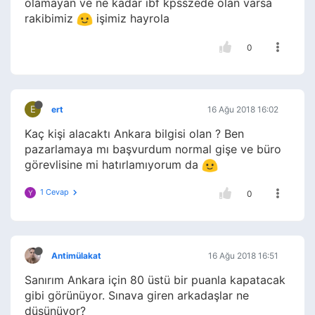
olamayan ve ne kadar ibf kpsszede olan varsa
rakibimiz
işimiz hayrola
0
E
ert
16 Ağu 2018 16:02
Kaç kişi alacaktı Ankara bilgisi olan ? Ben
pazarlamaya mı başvurdum normal gişe ve büro
görevlisine mi hatırlamıyorum da
1 Cevap
Y
0
Antimülakat
16 Ağu 2018 16:51
Sanırım Ankara için 80 üstü bir puanla kapatacak
gibi görünüyor. Sınava giren arkadaşlar ne
düşünüyor?