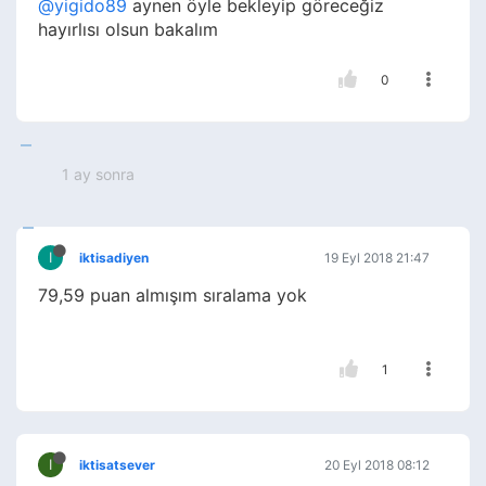
@yigido89
aynen öyle bekleyip göreceğiz
hayırlısı olsun bakalım
0
1 ay sonra
I
iktisadiyen
19 Eyl 2018 21:47
79,59 puan almışım sıralama yok
1
I
iktisatsever
20 Eyl 2018 08:12