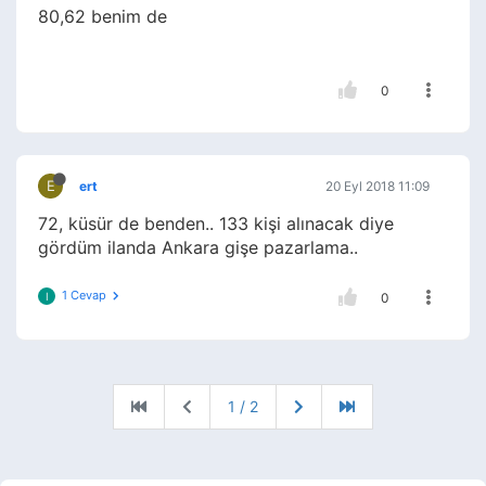
80,62 benim de
0
E
ert
20 Eyl 2018 11:09
72, küsür de benden.. 133 kişi alınacak diye
gördüm ilanda Ankara gişe pazarlama..
1 Cevap
I
0
1 / 2