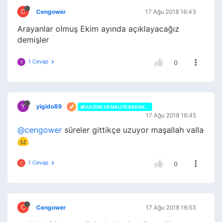
C
Cengower
17 Ağu 2018 16:43
Arayanlar olmuş Ekim ayında açıklayacağız
demişler
1 Cevap
Y
0
Y
yigido89
HAZINE VE MALIYE BAKANLIĞI
17 Ağu 2018 16:45
@cengower
süreler gittikçe uzuyor maşallah valla
1 Cevap
C
0
C
Cengower
17 Ağu 2018 16:53