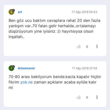
E
ert
17 Ağu 2018 00:43
Ben göz ucu baktım cevaplara rahat 20 den fazla
yanlışım var..70 falan gelir herhalde..ortalamayı
düşürüyorum yine iyisiniz :)) hayırlısıysa olsun
inşallah..
0
I
iktisatsever
17 Ağu 2018 07:04
70-80 arası bekliyorum bende.kacla kapatır hiçbir
fikrim
yok.ne
zaman açıklanır acaba eylüle kalır
mi
0