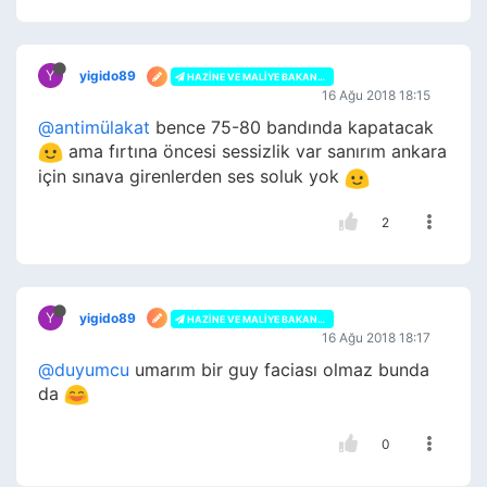
Y
yigido89
HAZINE VE MALIYE BAKANLIĞI
16 Ağu 2018 18:15
@antimülakat
bence 75-80 bandında kapatacak
ama fırtına öncesi sessizlik var sanırım ankara
için sınava girenlerden ses soluk yok
2
Y
yigido89
HAZINE VE MALIYE BAKANLIĞI
16 Ağu 2018 18:17
@duyumcu
umarım bir guy faciası olmaz bunda
da
0