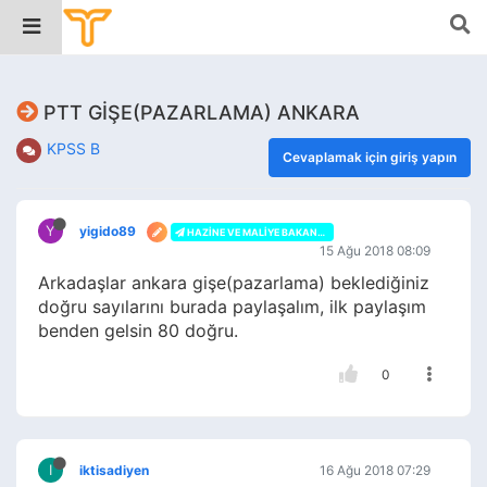
PTT GİŞE(PAZARLAMA) ANKARA
KPSS B
Cevaplamak için giriş yapın
Y
yigido89
HAZINE VE MALIYE BAKANLIĞI
15 Ağu 2018 08:09
Arkadaşlar ankara gişe(pazarlama) beklediğiniz
doğru sayılarını burada paylaşalım, ilk paylaşım
benden gelsin 80 doğru.
0
I
iktisadiyen
16 Ağu 2018 07:29