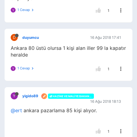
1 Cevap
Y
1
D
duyumcu
16 Ağu 2018 17:41
Ankara 80 üstü olursa 1 kişi alan iller 99 la kapatır
heralde
1 Cevap
Y
1
Y
yigido89
HAZINE VE MALIYE BAKANLIĞI
16 Ağu 2018 18:13
@ert
ankara pazarlama 85 kişi alıyor.
1