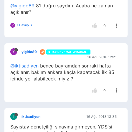
@yigido89
81 doğru saydım. Acaba ne zaman
açıklanır?
1 Cevap
Y
0
Y
yigido89
HAZINE VE MALIYE BAKANLIĞI
16 Ağu 2018 12:21
@iktisadiyen
bence bayramdan sonraki hafta
açıklanır. baklım ankara kaçla kapatacak ilk 85
içinde yer alabilecek miyiz ?
0
I
iktisadiyen
16 Ağu 2018 13:35
Sayıştay denetçiliği sınavına girmeyen, YDS'si